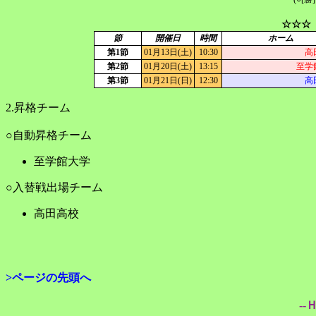
☆☆☆
節
開催日
時間
ホーム
第1節
01月13日(土)
10:30
高
第2節
01月20日(土)
13:15
至学
第3節
01月21日(日)
12:30
高
2.昇格チーム
○自動昇格チーム
至学館大学
○入替戦出場チーム
高田高校
>ページの先頭へ
--