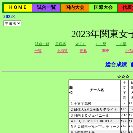
ＨＯＭＥ
試合一覧
国内大会
国際大会
代表
2022<
2023年関東
試合一覧
皇后杯
ＷＥＬ
Ｌ１部
Ｌ２部
一覧
北海道
東北
関東
北信
総合成績
☆☆☆ 
十
順
文
チーム名
位
字
高
○4
1
十文字高校
×
●2-4
2
日体大SMG横浜サテライト
●0
3
河内ＳＣジュベニール
△1-1
4
FC QOL MITO CIRUELA
●0-1
●1
●1-2
●0
5
ＦＣ町田ゼルビアレディース
●3-4
●1
6
山梨学院大学