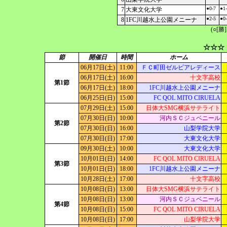
●0-7
●1
7
大東文化大学
●2-5
●0
8
1FC川越水上公園メニーナ
(○[勝
☆☆☆
節
開催日
時間
ホーム
06月17日(土)
11:00
ＦＣ町田ゼルビアレディース
06月17日(土)
16:00
十文字高校
第1節
06月17日(土)
18:00
1FC川越水上公園メニーナ
06月25日(日)
15:00
FC QOL MITO CIRUELA
07月29日(土)
15:00
日体大SMG横浜サテライト
07月30日(日)
10:00
河内ＳＣジュベニール
第2節
07月30日(日)
16:00
山梨学院大学
07月30日(日)
17:00
大東文化大学
09月30日(土)
10:00
大東文化大学
10月01日(日)
14:00
FC QOL MITO CIRUELA
第3節
10月01日(日)
18:00
1FC川越水上公園メニーナ
10月28日(土)
17:00
十文字高校
10月08日(日)
13:00
日体大SMG横浜サテライト
10月08日(日)
13:00
河内ＳＣジュベニール
第4節
10月08日(日)
15:00
FC QOL MITO CIRUELA
10月08日(日)
17:00
山梨学院大学