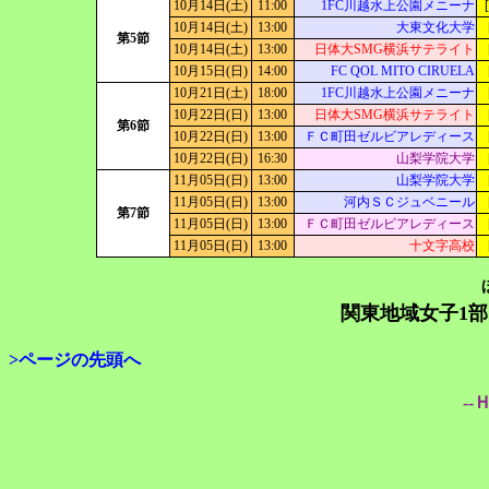
10月14日(土)
11:00
1FC川越水上公園メニーナ
10月14日(土)
13:00
大東文化大学
第5節
10月14日(土)
13:00
日体大SMG横浜サテライト
10月15日(日)
14:00
FC QOL MITO CIRUELA
10月21日(土)
18:00
1FC川越水上公園メニーナ
10月22日(日)
13:00
日体大SMG横浜サテライト
第6節
10月22日(日)
13:00
ＦＣ町田ゼルビアレディース
10月22日(日)
16:30
山梨学院大学
11月05日(日)
13:00
山梨学院大学
11月05日(日)
13:00
河内ＳＣジュベニール
第7節
11月05日(日)
13:00
ＦＣ町田ゼルビアレディース
11月05日(日)
13:00
十文字高校
関東地域女子1部
>ページの先頭へ
--