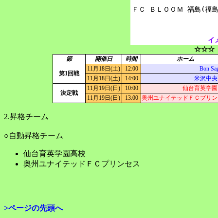
イ
☆☆☆
節
開催日
時間
ホーム
11月18日(土)
12:00
Bon Sa
第1回戦
11月18日(土)
14:00
米沢中央
11月19日(日)
10:00
仙台育英学園
決定戦
11月19日(日)
13:00
奥州ユナイテッドＦＣプリン
2.昇格チーム
○自動昇格チーム
仙台育英学園高校
奥州ユナイテッドＦＣプリンセス
>ページの先頭へ