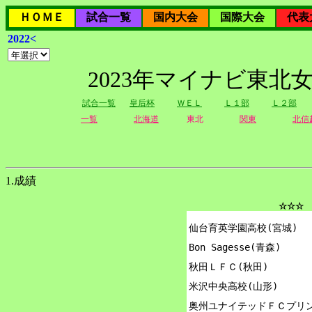
ＨＯＭＥ
試合一覧
国内大会
国際大会
代表
2022<
2023年マイナビ東北
試合一覧
皇后杯
ＷＥＬ
Ｌ１部
Ｌ２部
一覧
北海道
東北
関東
北信
1.成績
☆☆☆ 
仙台育英学園高校(宮城)

Bon Sagesse(青森)

秋田ＬＦＣ(秋田)

米沢中央高校(山形)

奥州ユナイテッドＦＣプリン