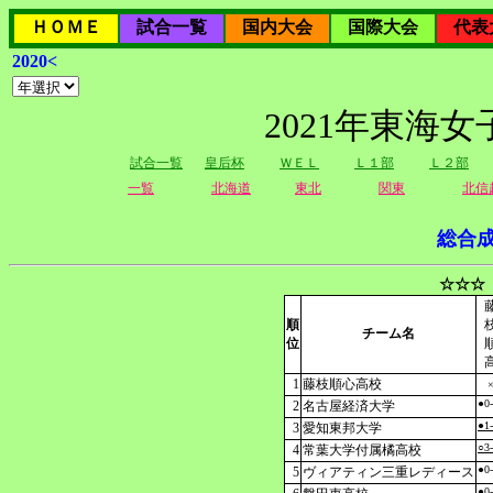
ＨＯＭＥ
試合一覧
国内大会
国際大会
代表
2020<
2021年東海
試合一覧
皇后杯
ＷＥＬ
Ｌ１部
Ｌ２部
一覧
北海道
東北
関東
北信
総合
☆☆☆
順
チーム名
位
1
藤枝順心高校
●0
2
名古屋経済大学
●1
3
愛知東邦大学
○3
4
常葉大学付属橘高校
●0
5
ヴィアティン三重レディース
●0