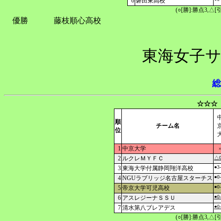
6
磐田東高校
(○[勝]:勝点3,
優勝
藤枝順心高校
東海女子サ
総
☆☆☆
順
チーム名
位
1
中京大学
2
ルクレＭＹＦＣ
△0
●3
3
東海大学付属静岡翔洋高校
●0
4
NGUラブリッジ名古屋スターチス
●0
5
帝京大学可児高校
●0
6
アスレジーナＳＳＵ
●0
7
清水第八ブレアデス
(○[勝]:勝点3,