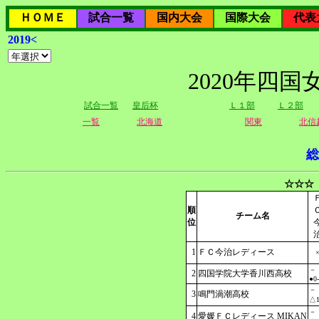
ＨＯＭＥ
試合一覧
国内大会
国際大会
代表
2019<
2020年四
試合一覧
皇后杯
Ｌ１部
Ｌ２部
一覧
北海道
関東
北信
総
☆☆☆
順
チーム名
位
1
ＦＣ今治レディース
－
2
四国学院大学香川西高校
●0
－
3
鳴門渦潮高校
△1
－
4
愛媛ＦＣレディース MIKAN