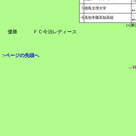
△0
－
5
徳島文理大学
●1
－
6
高知学園高知高校
●0
(○[勝
優勝
ＦＣ今治レディース
>ページの先頭へ
--