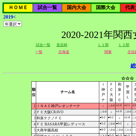
ＨＯＭＥ
試合一覧
国内大会
国際大会
代表
2019<
2020-2021
試合一覧
皇后杯
Ｌ１部
Ｌ２部
一覧
北海道
関東
北信
総
☆☆☆
Ｉ
Ｆ
和
甲
順
神
Ｃ
泉
チーム名
賀
位
戸
大
Ｆ
Ｌ
ナ
阪
Ｃ
○2-0
○2-1
○3
1
ＩＮＡＣ神戸レオンチーナ
△0-0
×
○1-0
2
ＦＣ大阪CRAVO
△0-0
△0-0
△0
×
●0-2
●0-1
○1-0
3
和泉テクノＦＣ
△0
×
●1-2
●0-1
4
ＦＣ BASARA甲賀レディース
△0-0
△1
×
●0-3
5
大商学園高校
△0-0
△0-0
△1-1
●2-3
●1-3
●1-5
△3-3
△1