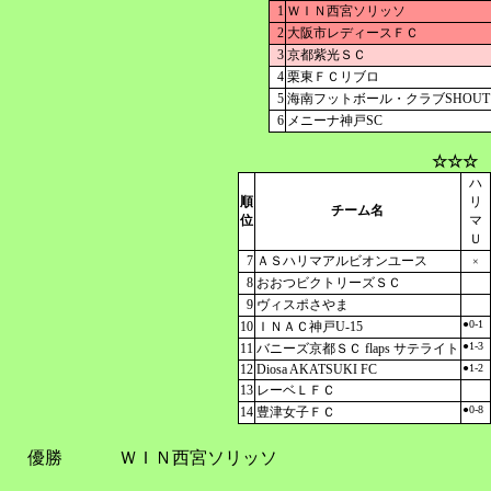
1
ＷＩＮ西宮ソリッソ
2
大阪市レディースＦＣ
3
京都紫光ＳＣ
4
栗東ＦＣリブロ
5
海南フットボール・クラブSHOUT
6
メニーナ神戸SC
☆☆☆ 
ハ
順
リ
チーム名
位
マ
Ｕ
7
ＡＳハリマアルビオンユース
×
8
おおつビクトリーズＳＣ
9
ヴィスポさやま
●0-1
10
ＩＮＡＣ神戸U-15
●1-3
11
バニーズ京都ＳＣ flaps サテライト
12
Diosa AKATSUKI FC
●1-2
13
レーベＬＦＣ
●0-8
14
豊津女子ＦＣ
優勝
ＷＩＮ西宮ソリッソ