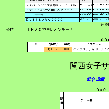
6
宝塚エルパイレＬＦＣ
●0-7
●1-3
●1-5
●0
7
スペランツァ大阪高槻レディースU-18
△0-0
●1-3
●0-1
●1-5
●0-4
●0
8
デｲアブロッサ高田FCソヒィーゾ
●1-10
●0-6
●0-4
●1-8
●0
9
ＦＣテーラ
●0-9
●0-8
●0-3
●0-5
●0
10
ＪＳＴ ＮＡＲＡ ２０２０
(○[勝
優勝
ＩＮＡＣ神戸レオンチーナ
☆☆
節
開催日
時間
上位チーム
01月17日(日)
10:00
デｲアブロッサ高田FCソヒ
関西女子サ
総合成績
☆☆☆ 
順
チーム名
位