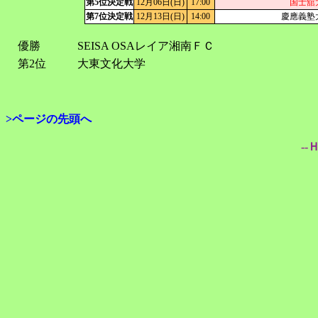
第5位決定戦
12月06日(日)
17:00
国士舘
第7位決定戦
12月13日(日)
14:00
慶應義塾
優勝
SEISA OSAレイア湘南ＦＣ
第2位
大東文化大学
>ページの先頭へ
--