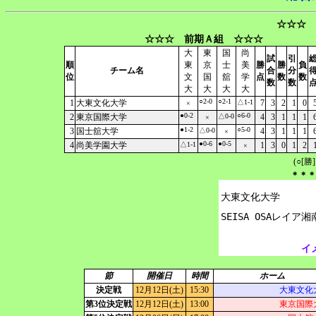
☆☆☆ 
☆☆☆ 前期Ａ組 ☆☆☆
大
東
国
尚
試
引
順
東
京
士
美
勝
勝
負
チーム名
合
分
位
文
国
舘
学
点
数
数
数
数
大
大
大
大
○2-0
○2-1
1
大東文化大学
△1-1
7
3
2
1
0
×
●0-2
○6-0
2
東京国際大学
△0-0
4
3
1
1
1
×
●1-2
○5-0
3
国士舘大学
△0-0
4
3
1
1
1
×
●0-6
●0-5
4
尚美学園大学
△1-1
1
3
0
1
2
×
(○[勝
＊＊＊
大東文化大学

イ
節
開催日
時間
ホーム
決定戦
12月12日(土)
15:30
大東文化
第3位決定戦
12月12日(土)
13:00
東京国際