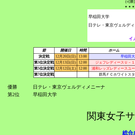
(○[勝
＊＊＊
早稲田大学

イ
節
開催日
時間
ホーム
決定戦
12月20日(日)
13:00
早稲田大
第3位決定戦
12月13日(日)
12:00
ジェフレディースＵ－１
第5位決定戦
12月12日(土)
12:00
浦和レッズレディースユー
第7位決定戦
群馬ＦＣホワイトスタ
優勝
日テレ・東京ヴェルディメニーナ
第2位
早稲田大学
関東女子サ
総合