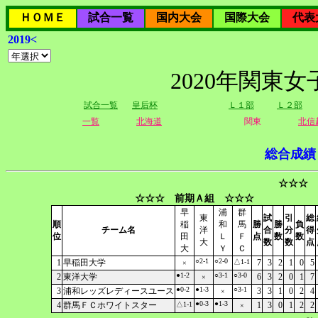
ＨＯＭＥ
試合一覧
国内大会
国際大会
代表
2019<
2020年関東
試合一覧
皇后杯
Ｌ１部
Ｌ２部
一覧
北海道
関東
北信
総合成績
☆☆☆ 
☆☆☆ 前期Ａ組 ☆☆☆
早
浦
群
東
試
引
総
順
稲
和
馬
勝
勝
負
チーム名
洋
合
分
得
位
田
Ｌ
Ｆ
点
数
数
大
数
数
点
大
Ｙ
Ｃ
○2-1
○2-0
1
早稲田大学
△1-1
7
3
2
1
0
5
×
●1-2
○3-1
○3-0
2
東洋大学
6
3
2
0
1
7
×
●0-2
●1-3
○3-1
3
浦和レッズレディースユース
3
3
1
0
2
4
×
●0-3
●1-3
4
群馬ＦＣホワイトスター
△1-1
1
3
0
1
2
2
×