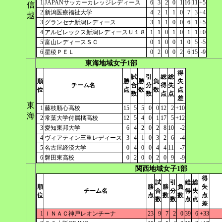
1
JAPANサッカーカレッジレディース
6
3
2
0
1
16
11
+5
信
2
新潟医療福祉大学
4
2
1
1
0
7
3
+4
越
3
グランセナ新潟レディース
3
1
1
0
0
6
1
+5
4
アルビレックス新潟レディースＵ１８
1
1
0
1
0
1
1
±0
5
富山レディースＳＣ
0
1
0
0
1
0
5
-5
6
星稜ＰＥＬ
0
2
0
0
2
6
15
-9
東海地域女子1部
得
試
引
総
総
順
勝
勝
負
失
チーム名
合
分
得
失
位
点
数
数
点
数
数
点
点
差
東
1
藤枝順心高校
15
5
5
0
0
12
2
+10
海
2
常葉大学付属橘高校
12
5
4
0
1
17
5
+12
3
愛知東邦大学
6
4
2
0
2
8
10
-2
4
ヴィアティン三重レディース
3
4
1
0
3
2
6
-4
5
名古屋経済大学
0
4
0
0
4
4
11
-7
6
磐田東高校
0
2
0
0
2
0
9
-9
関西地域女子1部
得
試
引
総
総
順
勝
勝
負
失
チーム名
合
分
得
失
位
点
数
数
点
数
数
点
点
差
1
ＩＮＡＣ神戸レオンチーナ
23
9
7
2
0
39
6
+33