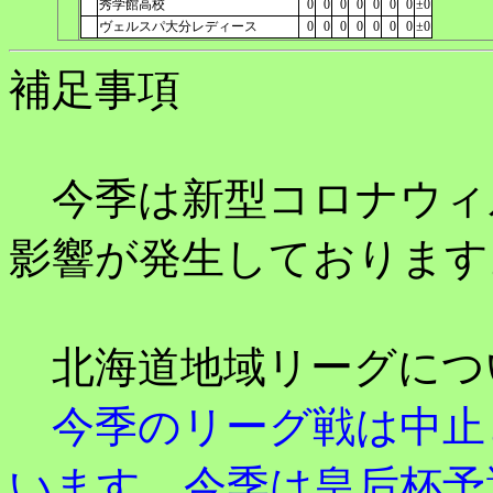
秀学館高校
0
0
0
0
0
0
0
±0
ヴェルスパ大分レディース
0
0
0
0
0
0
0
±0
補足事項
今季は新型コロナウィ
影響が発生しております
北海道地域リーグにつ
今季のリーグ戦は中止
います。今季は皇后杯予