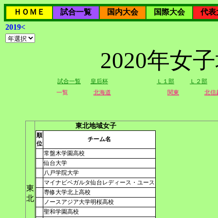
ＨＯＭＥ
試合一覧
国内大会
国際大会
代表
2019<
2020年
試合一覧
皇后杯
Ｌ１部
Ｌ２部
一覧
北海道
関東
北信
東北地域女子
順
チーム名
位
常盤木学園高校
仙台大学
八戸学院大学
マイナビベガルタ仙台レディース・ユース
東
専修大学北上高校
北
ノースアジア大学明桜高校
聖和学園高校