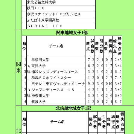
東北公益文科大学
秋田ＬＦＣ
水沢ユナイテッドＦＣプリンセス
ふたば未来学園高校
ＳＨＲＩＮＥ ＬＦＣ
関東地域女子1部
得
試
引
総
総
順
勝
勝
負
失
チーム名
合
分
得
失
位
点
数
数
点
数
数
点
点
差
1
早稲田大学
7
3
2
1
0
5
2
+3
関
2
東洋大学
6
3
2
0
1
7
3
+4
Ａ
東
組
3
浦和レッズレディースユース
3
3
1
0
2
4
6
-2
4
群馬ＦＣホワイトスター
1
3
0
1
2
2
7
-5
1
日テレ・東京ヴェルディメニーナ
9
3
3
0
0
10
3
+7
2
ジェフレディースＵ－１８
4
3
1
1
1
5
5
±0
Ｂ
組
3
神奈川大学
3
3
1
0
2
6
6
±0
4
筑波大学
1
3
0
1
2
1
8
-7
北信越地域女子1部
得
試
引
総
総
順
勝
勝
負
失
チーム名
合
分
得
失
位
点
数
数
点
数
数
点
点
差
北