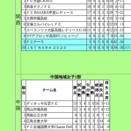
2
ＦＣ大阪CRAVO
19
9
5
4
0
19
2
+17
3
和泉テクノＦＣ
19
9
6
1
2
19
6
+13
4
ＦＣ BASARA甲賀レディース
17
9
5
2
2
29
7
+22
関
5
大商学園高校
16
9
4
4
1
19
5
+14
西
6
宝塚エルパイレＬＦＣ
12
9
3
3
3
22
19
+3
7
スペランツァ大阪高槻レディースU-18
11
9
3
2
4
12
25
-13
8
デｲアブロッサ高田FCソヒィーゾ
6
9
2
0
7
9
25
-16
9
ＦＣテーラ
3
9
1
0
8
8
42
-34
10
ＪＳＴ ＮＡＲＡ ２０２０
0
9
0
0
9
0
39
-39
旧N
中国地域女子1部
得
試
引
総
総
順
勝
勝
負
失
チーム名
合
分
得
失
位
点
数
数
点
数
数
点
点
差
中
1
ディオッサ出雲ＦＣ
13
5
4
1
0
16
3
+13
国
2
岡山作陽高校
12
5
4
0
1
17
4
+13
3
周南公立大学
8
5
2
2
1
9
7
+2
4
広島文教大学
4
5
1
1
3
5
14
-9
5
ＦＣ吉備国際大学Charme Defi
3
5
0
3
2
5
14
-9