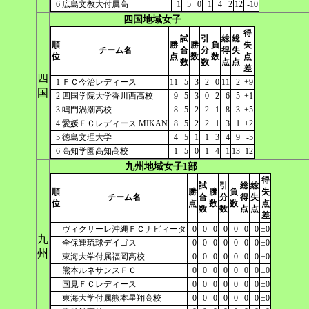
6
広島文教大付属高
1
5
0
1
4
2
12
-10
四国地域女子
得
試
引
総
総
順
勝
勝
負
失
チーム名
合
分
得
失
位
点
数
数
点
数
数
点
点
差
四
1
ＦＣ今治レディース
11
5
3
2
0
11
2
+9
国
2
四国学院大学香川西高校
9
5
3
0
2
6
5
+1
3
鳴門渦潮高校
8
5
2
2
1
8
3
+5
4
愛媛ＦＣレディース MIKAN
8
5
2
2
1
3
1
+2
5
徳島文理大学
4
5
1
1
3
4
9
-5
6
高知学園高知高校
1
5
0
1
4
1
13
-12
九州地域女子1部
得
試
引
総
総
順
勝
勝
負
失
チーム名
合
分
得
失
位
点
数
数
点
数
数
点
点
差
ヴィクサーレ沖縄ＦＣナビィータ
0
0
0
0
0
0
0
±0
九
全保連琉球デイゴス
0
0
0
0
0
0
0
±0
州
東海大学付属福岡高校
0
0
0
0
0
0
0
±0
熊本ルネサンスＦＣ
0
0
0
0
0
0
0
±0
国見ＦＣレディース
0
0
0
0
0
0
0
±0
東海大学付属熊本星翔高校
0
0
0
0
0
0
0
±0