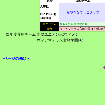
試合
上位チーム
入替戦
みやきなでしこクラブ
01月19日(日)
14時30分
スタジアム
西多久多目的運動広場
備考
ヴィアマテラス宮崎学園は九州2部
次年度昇格チーム
水俣ユニオンFCウィメン
ヴィアマテラス宮崎学園FC
>ページの先頭へ
--