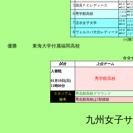
●1-2
●1-2
5
国見ＦＣレディース
●0-3
●0-3
●0-2
△1-1
6
秀学館高校
●1-6
△0-0
○1-0
△1-
7
活水女子大学
●0-4
○1-0
○1-0
●0-3
8
ヴェルスパ大分レディース
●0-2
△1-
(○[勝
優勝
東海大学付属福岡高校
☆☆
試合
上位チーム
入替戦
秀学館高校
01月19日(日)
11時00分
スタジアム
秀岳館高校グラウンド
備考
秀岳館高校は1部残留
九州女子サ