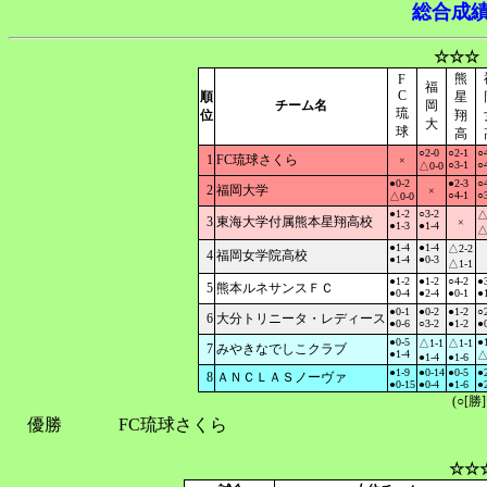
総合成
☆☆☆
熊
F
福
C
順
星
チーム名
岡
琉
位
翔
大
球
高
○2-0
○2-1
○4
1
FC琉球さくら
×
○3-1
○4
△0-0
●0-2
●2-3
○4
2
福岡大学
×
○4-1
○3
△0-0
●1-2
○3-2
△
3
東海大学付属熊本星翔高校
×
●1-3
●1-4
△
●1-4
●1-4
△2-2
4
福岡女学院高校
●1-4
●0-3
△1-1
●1-2
●1-2
○4-2
●3
5
熊本ルネサンスＦＣ
●0-4
●2-4
●0-1
●1
●0-1
●0-2
●1-2
○2
6
大分トリニータ・レディース
●0-6
○3-2
●1-2
●0
●0-5
●1
△1-1
△1-1
7
みやきなでしこクラブ
●1-4
△
●1-4
●1-6
●1-9
●0-14
●0-5
●
8
ＡＮＣＬＡＳノーヴァ
●0-15
●0-4
●1-6
●2
(○[勝
優勝
FC琉球さくら
☆☆