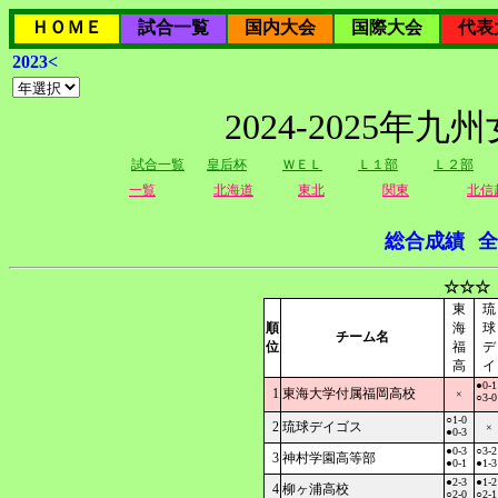
ＨＯＭＥ
試合一覧
国内大会
国際大会
代表
2023<
2024-2025
試合一覧
皇后杯
ＷＥＬ
Ｌ１部
Ｌ２部
一覧
北海道
東北
関東
北信
総合成績
全
☆☆☆
東
琉
順
海
球
チーム名
位
福
デ
高
イ
●0-1
1
東海大学付属福岡高校
×
○3-0
○1-0
2
琉球デイゴス
×
●0-3
●0-3
○3-2
3
神村学園高等部
●0-1
●1-3
●2-3
●1-2
4
柳ヶ浦高校
○2-0
○2-1