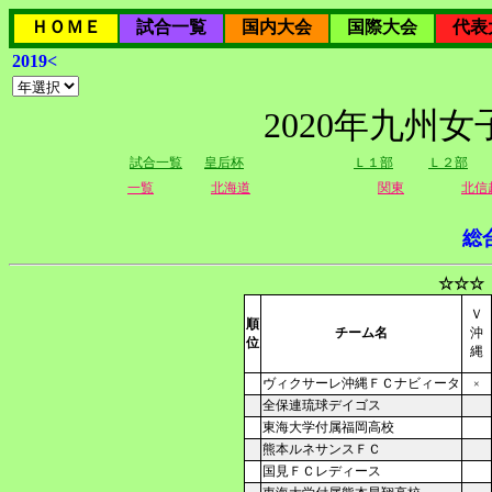
ＨＯＭＥ
試合一覧
国内大会
国際大会
代表
2019<
2020年九州
試合一覧
皇后杯
Ｌ１部
Ｌ２部
一覧
北海道
関東
北信
総
☆☆☆
Ｖ
順
チーム名
沖
位
縄
ヴィクサーレ沖縄ＦＣナビィータ
×
全保連琉球デイゴス
東海大学付属福岡高校
熊本ルネサンスＦＣ
国見ＦＣレディース