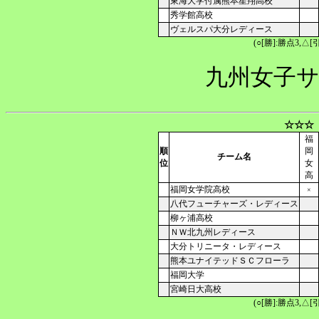
東海大学付属熊本星翔高校
秀学館高校
ヴェルスパ大分レディース
(○[勝]:勝点3,
九州女子サ
☆☆☆
福
順
岡
チーム名
位
女
高
福岡女学院高校
×
八代フューチャーズ・レディース
柳ヶ浦高校
ＮＷ北九州レディース
大分トリニータ・レディース
熊本ユナイテッドＳＣフローラ
福岡大学
宮崎日大高校
(○[勝]:勝点3,