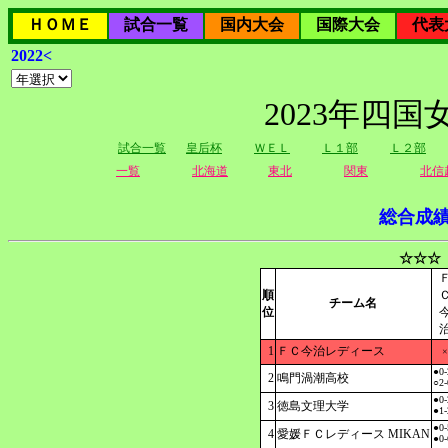
ＨＯＭＥ
試合一覧
国内大会
国際大会
代表
2022<
2023年四
試合一覧
皇后杯
ＷＥＬ
Ｌ１部
Ｌ２部
一覧
北海道
東北
関東
北信
総合成
☆☆☆
順
チーム名
位
1
ＦＣ今治レディース
×
●0-
2
鳴門渦潮高校
○2-
●0-
3
徳島文理大学
●1-
●0-
4
愛媛ＦＣレディース MIKAN
●0-