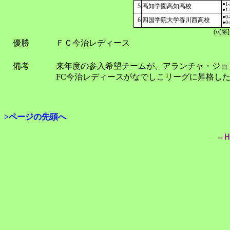
●1-
5
高知学園高知高校
●1-
●0-
6
四国学院大学香川西高校
●0-
(○[勝
優勝
ＦＣ今治レディース
備考
来年度の参入希望チームが、アランチャ・ジョ
FC今治レディースがなでしこリーグに昇格し
>ページの先頭へ
--