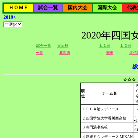
ＨＯＭＥ
試合一覧
国内大会
国際大会
代表
2019<
2020年四
試合一覧
皇后杯
Ｌ１部
Ｌ２部
一覧
北海道
関東
北信
総
☆☆☆
順
チーム名
位
1
ＦＣ今治レディース
－
2
四国学院大学香川西高校
●0
－
3
鳴門渦潮高校
△1
－
4
愛媛ＦＣレディース MIKAN