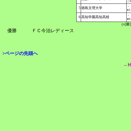
△0
－
5
徳島文理大学
●1
－
6
高知学園高知高校
●0
(○[勝
優勝
ＦＣ今治レディース
>ページの先頭へ
--