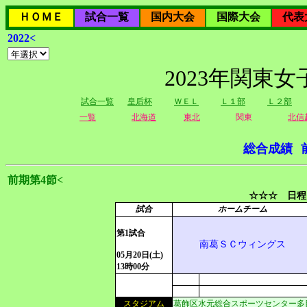
ＨＯＭＥ
試合一覧
国内大会
国際大会
代表
2022<
2023年関東
試合一覧
皇后杯
ＷＥＬ
Ｌ１部
Ｌ２部
一覧
北海道
東北
関東
北信
総合成績
前期第4節<
☆☆☆ 日程
試合
ホームチーム
第1試合
南葛ＳＣウィングス
05月20日(土)
13時00分
スタジアム
葛飾区水元総合スポーツセンター多