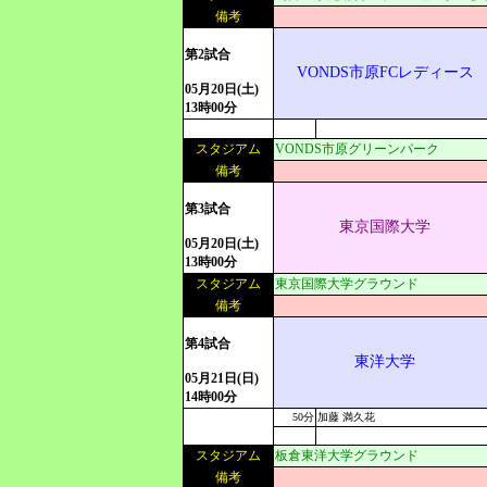
備考
第2試合
VONDS市原FCレディース
05月20日(土)
13時00分
スタジアム
VONDS市原グリーンパーク
備考
第3試合
東京国際大学
05月20日(土)
13時00分
スタジアム
東京国際大学グラウンド
備考
第4試合
東洋大学
05月21日(日)
14時00分
50分
加藤 満久花
スタジアム
板倉東洋大学グラウンド
備考