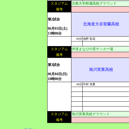
スタジアム
文教大学附属高校グラウンド
備考
第2試合
北海道大谷室蘭高校
06月03日(土)
13時00分
63分
池野 彩花
スタジアム
伊達まなびの里サッカー場
備考
第3試合
旭川実業高校
06月04日(日)
10時00分
44分
中村 杏夏
スタジアム
旭川実業高校グラウンド
備考