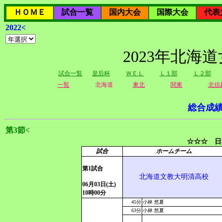
ＨＯＭＥ
試合一覧
国内大会
国際大会
代表
2022<
2023年北海
試合一覧
皇后杯
ＷＥＬ
Ｌ１部
Ｌ２部
一覧
北海道
東北
関東
北信
総合成
第3節<
☆☆☆ 日
試合
ホームチーム
第1試合
北海道文教大明清高校
06月03日(土)
10時00分
45分
小林 悠夏
63分
小林 悠夏