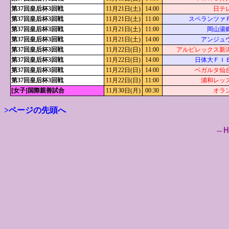
第37回皇后杯3回戦
11月21日(土)
14:00
日テ
第37回皇后杯3回戦
11月21日(土)
11:00
スペランツァ
第37回皇后杯3回戦
11月21日(土)
11:00
岡山湯
第37回皇后杯3回戦
11月21日(土)
14:00
アンジュ
第37回皇后杯3回戦
11月22日(日)
11:00
アルビレックス新
第37回皇后杯3回戦
11月22日(日)
14:00
日体大ＦＩ
第37回皇后杯3回戦
11月22日(日)
14:00
ベガルタ仙
第37回皇后杯3回戦
11月22日(日)
11:00
浦和レッ
[女子]国際親善試合
11月30日(月)
00:30
オラ
>ページの先頭へ
--