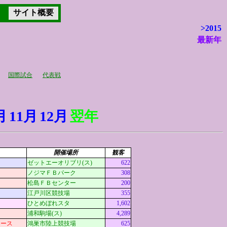
サイト概要
>2015
最新年
示
国際試合
代表戦
月
11月
12月
翌年
開催場所
観客
ゼットエーオリブリ(ス)
622
ノジマＦＢパーク
308
松島ＦＢセンター
200
江戸川区競技場
355
ひとめぼれスタ
1,602
浦和駒場(ス)
4,289
ィース
鴻巣市陸上競技場
625