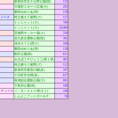
新発田市五十公野公園(陸)
132
川場村スポーツ広場(サ)
292
磐田ゆめりあ(球)
158
ディース
時之栖ＳＣ裾野(グ)
127
トンニャット(ス)
700
トンニャット(ス)
10,000
原
宮城県サッカー場(Ａ)
250
ス
佐久総合運動公園(陸)
302
清水ＮＴＣ(西グ)
108
磐田ゆめりあ(球)
139
駒沢公園(陸)
611
槻
みきぼうＰひょうご(第１球)
401
時之栖ＳＣ裾野(グ)
112
新発田市紫雲の郷(多)
107
ム
十日町市当間(多)
637
秋津総合運動公園(サ)
891
下鳥羽公園(球)
160
レディース
Ｊ－Ｇｒｅｅｎ堺(Ｓ１)
248
しんよこフットボールＰ
50