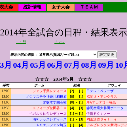
表大会
統計情報
女子大会
ＴＥＡＭ
2014年全試合の日程・結果表
Ｌ１部
チャレ
表示内容の選択：
03月
04月
05月
06月
07月
08月
09月
10
☆☆☆ 2014年5月 ☆☆☆
時間
ホーム
結果
アウェイ
12:00
ジェフ千葉レディース
[2] － [1]
日テレ・ベレーザ
13:00
ノジマステラ神奈川相模原
[0] － [1]
福岡Ｊ・アンクラス
11:00
常盤木学園高校
[0] － [1]
JFAアカデミー福島
13:30
スフィーダ世田谷ＦＣ
[4] － [3]
静岡産業大磐田ボニータ
13:00
ベガルタ仙台レディース
[1] 分 [1]
伊賀ＦＣくノ一
13:00
浦和レッズレディース
[1] － [3]
岡山湯郷Ｂｅｌｌｅ
13:00
ＡＳエルフェン埼玉
[1] － [4]
アルビレックス新潟レデ