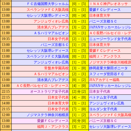
13:00
ＦＣ吉備国際大学シャルム
[0] － [5]
ＩＮＡＣ神戸レオネッサ
13:00
スペランツァＦＣ大阪高槻
[5] － [1]
愛媛ＦＣレディース
13:00
セレッソ大阪堺レディース
[0] － [4]
日本体育大学
13:00
アンジュヴィオレ広島
[3] － [1]
バニーズ京都ＳＣ
11:00
清水第八ブレアデス
[3] － [2]
JAPANサッカーカレッジ
11:00
ＡＳハリマアルビオン
[0] － [1]
ＡＣ長野パルセイロ・レ
19:35
日本女子代表
[2] － [1]
ニュージーランド女子代
13:00
バニーズ京都ＳＣ
[1] － [3]
日本体育大学
11:00
セレッソ大阪堺レディース
[1] － [5]
愛媛ＦＣレディース
13:00
スペランツァＦＣ大阪高槻
[0] － [1]
福岡Ｊ・アンクラス
12:00
アンジュヴィオレ広島
[1] － [3]
ノジマステラ神奈川相模
11:00
常盤木学園高校
[3] － [0]
静岡産業大磐田ボニータ
11:00
ＡＳハリマアルビオン
[2] － [1]
スフィーダ世田谷ＦＣ
13:00
清水第八ブレアデス
[0] － [2]
JFAアカデミー福島
14:00
ＡＣ長野パルセイロ・レディース
[4] － [0]
JAPANサッカーカレッジ
22:15
オーストラリア女子代表
[2] 分 [2]
日本女子代表
22:15
日本女子代表
[4] － [0]
ベトナム女子代表
14:00
日本体育大学
[3] － [1]
アンジュヴィオレ広島
21:15
日本女子代表
[7] － [0]
ヨルダン女子代表
12:00
ノジマステラ神奈川相模原
[1] － [2]
スペランツァＦＣ大阪高
13:00
愛媛ＦＣレディース
[0] 分 [0]
バニーズ京都ＳＣ
13:00
福岡Ｊ・アンクラス
[3] － [2]
セレッソ大阪堺レディー