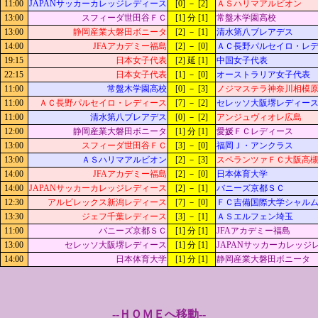
11:00
JAPANサッカーカレッジレディース
[0] － [2]
ＡＳハリマアルビオン
13:00
スフィーダ世田谷ＦＣ
[1] 分 [1]
常盤木学園高校
13:00
静岡産業大磐田ボニータ
[2] － [1]
清水第八ブレアデス
14:00
JFAアカデミー福島
[2] － [0]
ＡＣ長野パルセイロ・レ
19:15
日本女子代表
[2] 延 [1]
中国女子代表
22:15
日本女子代表
[1] － [0]
オーストラリア女子代表
11:00
常盤木学園高校
[0] － [3]
ノジマステラ神奈川相模
11:00
ＡＣ長野パルセイロ・レディース
[7] － [2]
セレッソ大阪堺レディー
11:00
清水第八ブレアデス
[0] － [2]
アンジュヴィオレ広島
12:00
静岡産業大磐田ボニータ
[1] 分 [1]
愛媛ＦＣレディース
13:00
スフィーダ世田谷ＦＣ
[3] － [0]
福岡Ｊ・アンクラス
13:00
ＡＳハリマアルビオン
[2] － [3]
スペランツァＦＣ大阪高
14:00
JFAアカデミー福島
[2] － [0]
日本体育大学
14:00
JAPANサッカーカレッジレディース
[2] － [1]
バニーズ京都ＳＣ
12:30
アルビレックス新潟レディース
[7] － [0]
ＦＣ吉備国際大学シャル
13:30
ジェフ千葉レディース
[3] － [1]
ＡＳエルフェン埼玉
11:00
バニーズ京都ＳＣ
[1] 分 [1]
JFAアカデミー福島
13:00
セレッソ大阪堺レディース
[1] 分 [1]
JAPANサッカーカレッジ
14:00
日本体育大学
[1] 分 [1]
静岡産業大磐田ボニータ
--ＨＯＭＥへ移動--