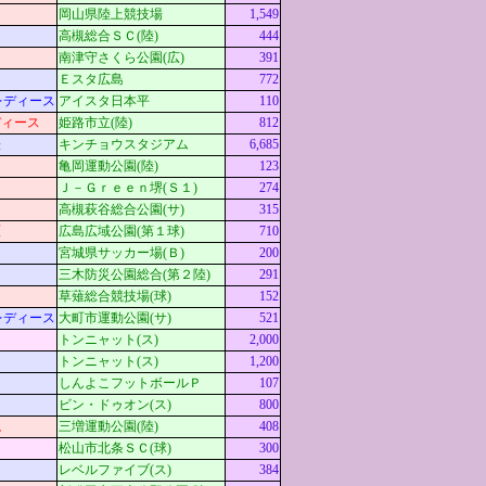
岡山県陸上競技場
1,549
高槻総合ＳＣ(陸)
444
南津守さくら公園(広)
391
Ｅスタ広島
772
レディース
アイスタ日本平
110
ディース
姫路市立(陸)
812
表
キンチョウスタジアム
6,685
亀岡運動公園(陸)
123
Ｊ－Ｇｒｅｅｎ堺(Ｓ１)
274
高槻萩谷総合公園(サ)
315
原
広島広域公園(第１球)
710
宮城県サッカー場(Ｂ)
200
三木防災公園総合(第２陸)
291
草薙総合競技場(球)
152
レディース
大町市運動公園(サ)
521
トンニャット(ス)
2,000
トンニャット(ス)
1,200
しんよこフットボールＰ
107
ビン・ドゥオン(ス)
800
槻
三増運動公園(陸)
408
松山市北条ＳＣ(球)
300
ス
レベルファイブ(ス)
384