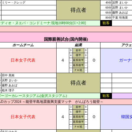
分
ミリー・クレッグ
49分
浜野 まいか
60分
浜野 まいか
得点者
66分
藤野 あおば
80分
千葉 玲海菜
ディオ・ヌエバ・コンドミーナ:現地16時00分[U+2:00]
観客
国際親善試合(国内開催)
ホームチーム
結果
アウェ
0
前半
0
後半
4
0
日本女子代表
４
０
ガーナ
－
延長前半
－
－
延長後半
－
－
ＰＫ戦
－
分
田中 美南
分
浜野 まいか
得点者
分
藤野 あおば
分
植木 理子
ゴーゴーカレースタジアム(金沢スタジアム)
観客
ADカップ2024 ～能登半島地震復興支援マッチ がんばろう能登～
3
前半
0
後半
1
0
日本女子代表
４
０
韓国
－
延長前半
－
－
延長後半
－
－
ＰＫ戦
－
分
北川 ひかる