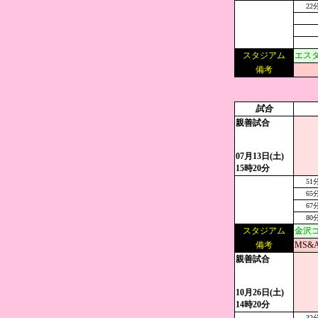
22
スタジアム
エスタ
備考
試合
親善試合
07月13日(土)
15時20分
51
65
67
80
スタジアム
金沢
備考
MS&
親善試合
10月26日(土)
14時20分
32