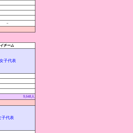
－
イチーム
女子代表
9,648人
女子代表