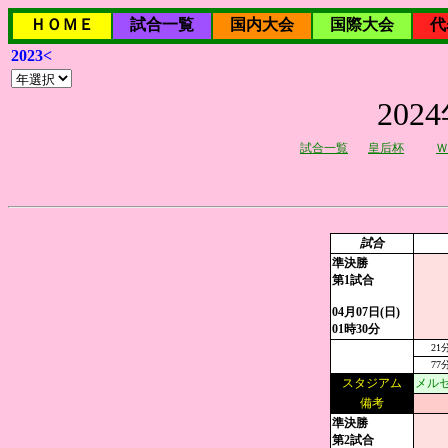
ＨＯＭＥ
試合一覧
国内大会
国際大会
代
2023<
20
試合一覧
皇后杯
Ｗ
試合
準決勝
第1試合
04月07日(日)
01時30分
21
77
スタジアム
メルセ
備考
準決勝
第2試合