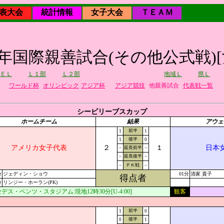
表大会
統計情報
女子大会
ＴＥＡＭ
24年国際親善試合(その他公式戦)[
ＥＬ
Ｌ１部
Ｌ２部
地域Ｌ
県Ｌ
ワールド杯
オリンピック
アジア杯
アジア競技
他親善試合
代表戦一覧
シービリーブスカップ
ホームチーム
結果
アウェ
前半
1
1
後半
1
0
アメリカ女子代表
２
１
日本
－
延長前半
－
－
延長後半
－
－
ＰＫ戦
－
分
ジェディン・ショウ
01分
清家 貴子
得点者
分
リンジー・ホーラン(PK)
デス・ベンツ・スタジアム:現地12時30分[U-4:00]
観客
前半
1
0
後半
0
1