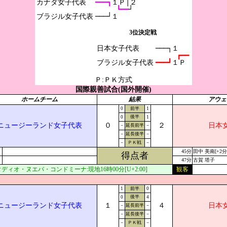
カナダ女子代表

━━━┓
１Ｐ│２
┗━━
┘
───┘１
3位決定戦
日本女子代表

───┐１
┏━━
━━━┛
１Ｐ
Ｐ:ＰＫ方式
国際親善試合(国外開催)
ホームチーム
結果
アウェ
0
前半
1
後半
0
1
ニュージーランド女子代表
０
２
日本
－
延長前半
－
－
延長後半
－
－
ＰＫ戦
－
45分
田中 美南[+2分
得点者
47分
古賀 塔子
ディオ・ヌエバ・コンドミーナ:現地16時00分[U+2:00]
観客
1
前半
0
後半
0
4
ニュージーランド女子代表
１
４
日本
－
延長前半
－
－
延長後半
－
－
ＰＫ戦
－