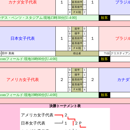
カナダ女子代表
１
１
ブラジ
－
延長前半
－
－
延長後半
－
4
ＰＫ戦
2
デス・ベンツ・スタジアム:現地15時30分[U-4:00]
観客
1
前半
0
後半
0
1
日本女子代表
１
１
ブラジ
－
延長前半
－
－
延長後半
－
ＰＫ戦
0
3
分
田中 美南
71分
クリスティア
得点者
r.comフィールド:現地16時00分[U-4:00]
観客
0
前半
1
後半
2
1
アメリカ女子代表
２
２
カナダ
－
延長前半
－
－
延長後半
－
ＰＫ戦
5
4
r.comフィールド:現地19時00分[U-4:00]
観客
決勝トーナメント表
アメリカ女子代表

━━━┓
２
┗━━┓
日本女子代表

───┘１　
┃
２Ｐ
┗━━