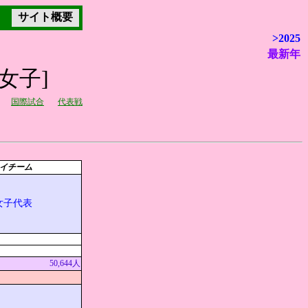
サイト概要
>2025
最新年
女子]
国際試合
代表戦
イチーム
女子代表
50,644人