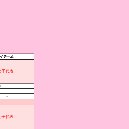
イチーム
女子代表
]
－
女子代表