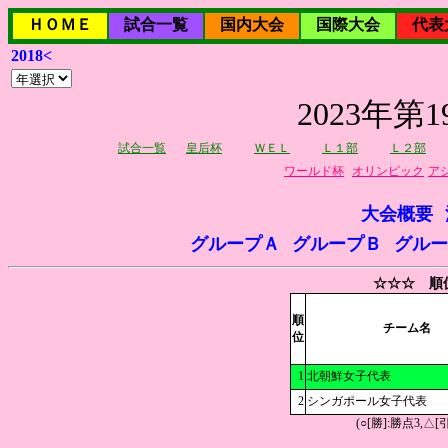
ＨＯＭＥ
試合一覧
国内大会
国際大会
代表
2018<
2023年
試合一覧
皇后杯
ＷＥＬ
Ｌ１部
Ｌ２部
ワールド杯
オリンピック
ア
大会概要
グループＡ
グループＢ
グルー
☆☆☆ 順
順
チーム名
位
1
北朝鮮女子代表
2
シンガポール女子代表
(○[勝]:勝点3,