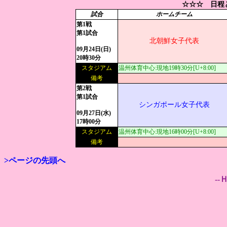
☆☆☆ 日程
試合
ホームチーム
第1戦
第1試合
北朝鮮女子代表
09月24日(日)
20時30分
スタジアム
温州体育中心:現地19時30分[U+8:00]
備考
第2戦
第1試合
シンガポール女子代表
09月27日(水)
17時00分
スタジアム
温州体育中心:現地16時00分[U+8:00]
備考
>ページの先頭へ
--