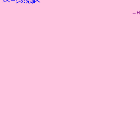
>ページの先頭へ
--