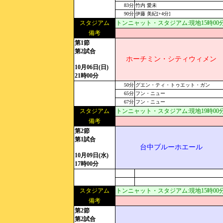
83分
竹内 愛未
90分
伊藤 美紀[+4分]
スタジアム
トンニャット・スタジアム:現地15時00分[U
備考
第1節
第2試合
ホーチミン・シティウィメン
10月06日(日)
21時00分
50分
グエン・ティ・トゥエット・ガン
65分
フン・ニュー
67分
フン・ニュー
スタジアム
トンニャット・スタジアム:現地19時00分[U
備考
第2節
第1試合
台中ブルーホエール
10月09日(水)
17時00分
スタジアム
トンニャット・スタジアム:現地15時00分[U
備考
第2節
第2試合