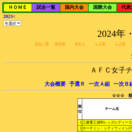
ＨＯＭＥ
試合一覧
国内大会
国際大会
代表
2023<
2024
試合一覧
皇后杯
ＷＥＬ
Ｌ１部
Ｌ２部
ＡＦＣ女子
大会概要
予選Ｒ
一次Ａ組
一次Ｂ
☆☆☆ 順
順
チーム名
位
1
三菱重工浦和レッズレディース
2
ホーチミン・シティウィメン(VI