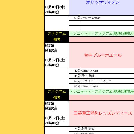
オリッサウィメン
10月09日(水)
21時00分
63分
Jennifer Yeboah
スタジアム
トンニャット・スタジアム:現地19時00分[U
備考
第3節
第1試合
台中ブルーホエール
10月12日(土)
17時00分
42分
Chen Jin-wen
45分
田中 麻帆
57分
シラワン・インタミー
69分
Chen Jin-wen
スタジアム
トンニャット・スタジアム:現地15時00分[U
備考
第3節
第2試合
三菱重工浦和レッズレディース
10月12日(土)
21時00分
25分
島田 芽依
50分
角田 楓佳