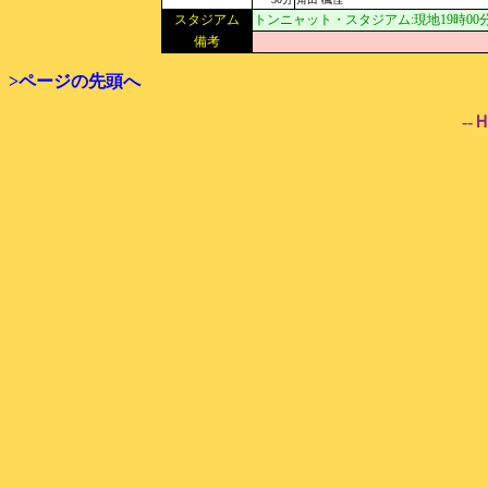
スタジアム
トンニャット・スタジアム:現地19時00分[U
備考
>ページの先頭へ
--