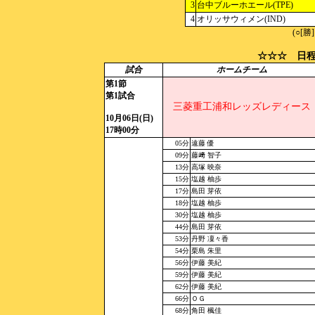
3
台中ブルーホエール(TPE)
4
オリッサウィメン(IND)
(○[勝
☆☆☆ 日程
試合
ホームチーム
第1節
第1試合
三菱重工浦和レッズレディース
10月06日(日)
17時00分
05分
遠藤 優
09分
藤﨑 智子
13分
高塚 映奈
15分
塩越 柚歩
17分
島田 芽依
18分
塩越 柚歩
30分
塩越 柚歩
44分
島田 芽依
53分
丹野 凜々香
54分
栗島 朱里
56分
伊藤 美紀
59分
伊藤 美紀
62分
伊藤 美紀
66分
ＯＧ
68分
角田 楓佳