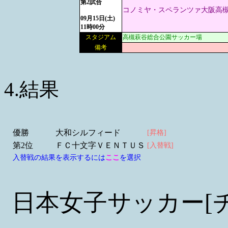
第2試合
コノミヤ・スペランツァ大阪高
09月15日(土)
11時00分
スタジアム
高槻萩谷総合公園サッカー場
備考
4.結果
優勝
大和シルフィード
[昇格]
第2位
ＦＣ十文字ＶＥＮＴＵＳ
[入替戦]
入替戦の結果を表示するには
ここ
を選択
日本女子サッカー[