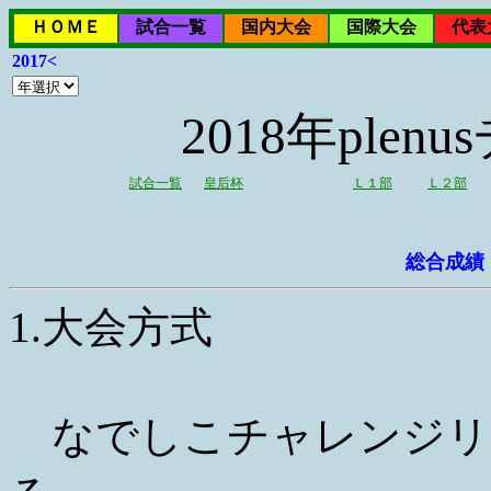
ＨＯＭＥ
試合一覧
国内大会
国際大会
代表
2017<
2018年ple
試合一覧
皇后杯
Ｌ１部
Ｌ２部
総合成績
1.大会方式
なでしこチャレンジリー