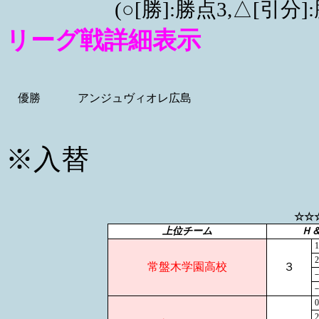
(○[勝]:勝点3,△[引
リーグ戦詳細表示
優勝
アンジュヴィオレ広島
※入替
☆☆
上位チーム
Ｈ
1
2
常盤木学園高校
３
0
2