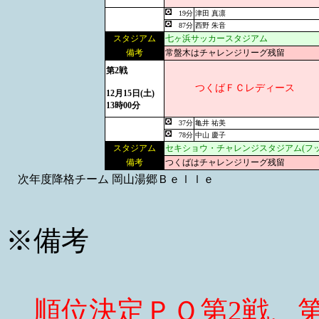
19分
津田 真凛
87分
西野 朱音
スタジアム
七ヶ浜サッカースタジアム
備考
常盤木はチャレンジリーグ残留
第2戦
つくばＦＣレディース
12月15日(土)
13時00分
37分
亀井 祐美
78分
中山 慶子
スタジアム
セキショウ・チャレンジスタジアム(フ
備考
つくばはチャレンジリーグ残留
次年度降格チーム
岡山湯郷Ｂｅｌｌｅ
※備考
順位決定ＰＯ第2戦、第