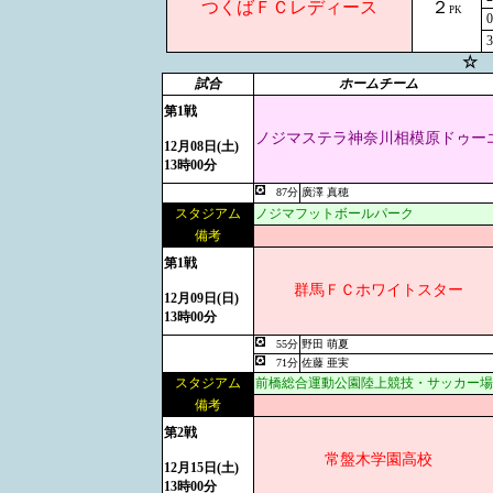
つくばＦＣレディース
２
PK
0
3
☆ 
試合
ホームチーム
第1戦
ノジマステラ神奈川相模原ドゥー
12月08日(土)
13時00分
87分
廣澤 真穂
スタジアム
ノジマフットボールパーク
備考
第1戦
群馬ＦＣホワイトスター
12月09日(日)
13時00分
55分
野田 萌夏
71分
佐藤 亜実
スタジアム
前橋総合運動公園陸上競技・サッカー場
備考
第2戦
常盤木学園高校
12月15日(土)
13時00分