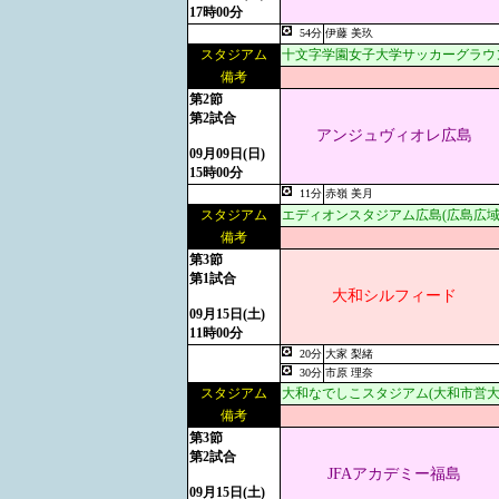
17時00分
54分
伊藤 美玖
スタジアム
十文字学園女子大学サッカーグラウ
備考
第2節
第2試合
アンジュヴィオレ広島
09月09日(日)
15時00分
11分
赤嶺 美月
スタジアム
エディオンスタジアム広島(広島広域
備考
第3節
第1試合
大和シルフィード
09月15日(土)
11時00分
20分
大家 梨緒
30分
市原 理奈
スタジアム
大和なでしこスタジアム(大和市営大
備考
第3節
第2試合
JFAアカデミー福島
09月15日(土)