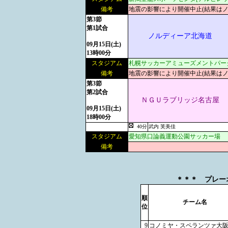
備考
地震の影響により開催中止(結果はノ
第3節
第1試合
ノルディーア北海道
09月15日(土)
13時00分
スタジアム
札幌サッカーアミューズメントパー
備考
地震の影響により開催中止(結果はノ
第3節
第2試合
ＮＧＵラブリッジ名古屋
09月15日(土)
18時00分
40分
武内 芙美佳
スタジアム
愛知県口論義運動公園サッカー場
備考
＊＊＊ プレーオ
順
チーム名
位
9
コノミヤ・スペランツァ大