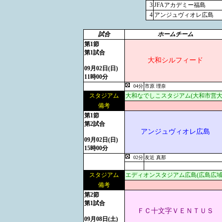
3
JFAアカデミー福島
4
アンジュヴィオレ広島
試合
ホームチーム
第1節
第1試合
大和シルフィード
09月02日(日)
11時00分
04分
市原 理奈
スタジアム
大和なでしこスタジアム(大和市営大
備考
第1節
第2試合
アンジュヴィオレ広島
09月02日(日)
15時00分
02分
友近 真那
スタジアム
エディオンスタジアム広島(広島広域
備考
第2節
第1試合
ＦＣ十文字ＶＥＮＴＵＳ
09月08日(土)