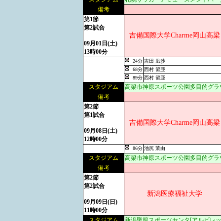
備考
第1節
第2試合
吉備国際大学Charme岡山高梁
09月01日(土)
13時00分
24分
吉田 凪沙
68分
西村 留亜
89分
西村 留亜
スタジアム
高梁市神原スポーツ公園多目的グラ
備考
第2節
第1試合
吉備国際大学Charme岡山高梁
09月08日(土)
12時00分
86分
池尻 茉由
スタジアム
高梁市神原スポーツ公園多目的グラ
備考
第2節
第2試合
新潟医療福祉大学
09月09日(日)
11時00分
スタジアム
新潟聖籠スポーツセンタ[アルビレッ