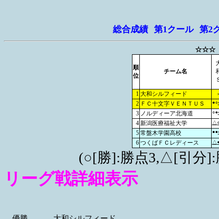
総合成績
第1クール
第2
☆☆☆
順
チーム名
位
1
大和シルフィード
●○
2
ＦＣ十文字ＶＥＮＴＵＳ
○●
3
ノルディーア北海道
4
新潟医療福祉大学
△
●●
5
常盤木学園高校
6
つくばＦＣレディース
△
(○[勝]:勝点3,△[引
リーグ戦詳細表示
優勝
大和シルフィード