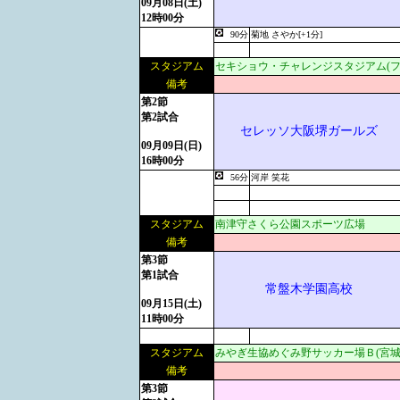
09月08日(土)
12時00分
90分
菊地 さやか[+1分]
スタジアム
セキショウ・チャレンジスタジアム(フ
備考
第2節
第2試合
セレッソ大阪堺ガールズ
09月09日(日)
16時00分
56分
河岸 笑花
スタジアム
南津守さくら公園スポーツ広場
備考
第3節
第1試合
常盤木学園高校
09月15日(土)
11時00分
スタジアム
みやぎ生協めぐみ野サッカー場Ｂ(宮城
備考
第3節