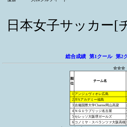
日本女子サッカー[
総合成績
第1クール
第2
☆☆☆
順
チーム名
位
1
アンジュヴィオレ広島
2
JFAアカデミー福島
3
吉備国際大学Charme岡山高梁
4
ＮＧＵラブリッジ名古屋
5
セレッソ大阪堺ガールズ
6
コノミヤ・スペランツァ大阪高槻