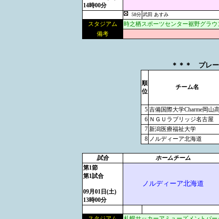
14時00分
58分
武田 あすみ
スタジアム
時之栖スポーツセンター裾野グラウ
備考
＊＊＊ プレーオ
順
チーム名
位
5
吉備国際大学Charme岡山
6
ＮＧＵラブリッジ名古屋
7
新潟医療福祉大学
8
ノルディーア北海道
試合
ホームチーム
第1節
第1試合
ノルディーア北海道
09月01日(土)
13時00分
スタジアム
札幌サッカーアミューズメントパー