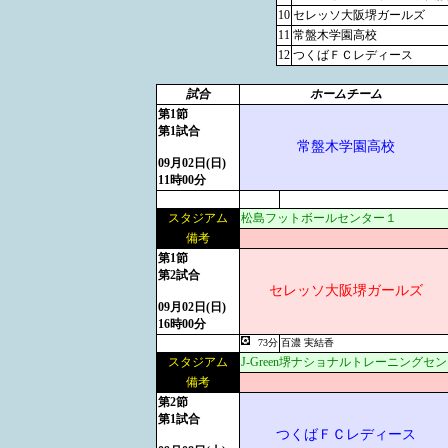
10
セレッソ大阪堺ガールズ
11
常盤木学園高校
12
つくばＦＣレディース
試合
ホームチーム
第1節
第1試合
常盤木学園高校
09月02日(日)
11時00分
スタジアム
松島フットボールセンター１
備考
第1節
第2試合
セレッソ大阪堺ガールズ
09月02日(日)
16時00分
73分
百濃 実結香
スタジアム
J-Green堺ナショナルトレーニングセ
備考
第2節
第1試合
つくばＦＣレディース