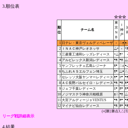
3.順位表
☆☆☆
東
Ｉ
順
京
チーム名
神
位
Ｎ
戸
Ｂ
1
日テレ・東京ヴェルディベレーザ
△
●
●
×
○
2
ＩＮＡＣ神戸レオネッサ
△
○
×
●
○
3
三菱重工浦和レッズレディース
○
△
●
●
●
●
4
アルビレックス新潟レディース
△
●
●
5
サンフレッチェ広島レジーナ
△
○
●
●
●
6
ちふれＡＳエルフェン埼玉
△
●
△
●
●
○
●
●
7
セレッソ大阪ヤンマーレディース
●
●
●
●
●
8
ＡＣ長野パルセイロ・レディース
○
●
●
●
●
9
ジェフ千葉レディース
●
●
10
ノジマステラ神奈川相模原
●
△
△
●
●
●
●
●
11
大宮アルディージャVENTUS
●
●
●
●
●
12
マイナビ仙台レディース
(○[勝]:勝点3,
リーグ戦詳細表示
4.結果