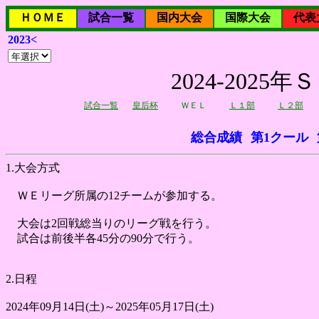
ＨＯＭＥ
試合一覧
国内大会
国際大会
代表
2023<
2024-202
試合一覧
皇后杯
ＷＥＬ
Ｌ１部
Ｌ２部
総合成績
第1クール
1.大会方式
ＷＥリーグ所属の12チームが参加する。
大会は2回戦総当りのリーグ戦を行う。
試合は前後半各45分の90分で行う。
2.日程
2024年09月14日(土)～2025年05月17日(土)