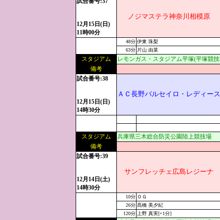
試合番号:37
ノジマステラ神奈川相模原
12月15日(日)
11時00分
48分
伊東 珠梨
63分
片山 由菜
スタジアム
レモンガス・スタジアム平塚(平塚競技
備考
試合番号:38
ＡＣ長野パルセイロ・レディー
12月15日(日)
14時30分
スタジアム
兵庫県三木総合防災公園陸上競技場
備考
試合番号:39
サンフレッチェ広島レジーナ
12月14日(土)
14時30分
10分
ＯＧ
26分
髙橋 美夕紀
120分
上野 真実[+1分]