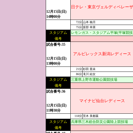
日テレ・東京ヴェルディベレー
12月15日(日)
14時00分
72分
山本 柚月
75分
坂部 幸菜
スタジアム
レモンガス・スタジアム平塚(平塚競技
備考
試合番号:35
アルビレックス新潟レディース
12月15日(日)
13時00分
21分
杉田 亜未
86分
滝川 結女
スタジアム
三重県上野市運動公園競技場
備考
試合番号:36
マイナビ仙台レディース
12月15日(日)
11時30分
118分
茨木 美都葉
スタジアム
兵庫県三木総合防災公園陸上競技場
備考