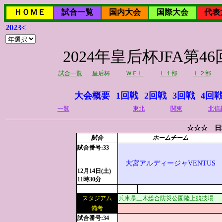
ＨＯＭＥ
試合一覧
国内大会
国際大会
代表
2023<
2024年皇后杯JFA
試合一覧
皇后杯
ＷＥＬ
Ｌ１部
Ｌ２部
大会概要
1回戦
2回戦
3回戦
4回
一覧
東北
関東
北信
☆☆☆ 日
試合
ホームチーム
試合番号:33
大宮アルディージャVENTUS
12月14日(土)
11時30分
スタジアム
兵庫県三木総合防災公園陸上競技場
備考
試合番号:34