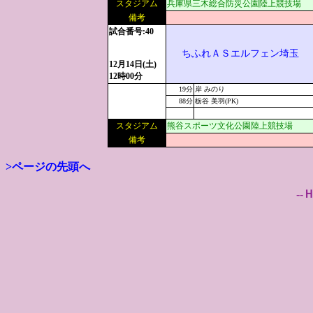
スタジアム
兵庫県三木総合防災公園陸上競技場
備考
試合番号:40
ちふれＡＳエルフェン埼玉
12月14日(土)
12時00分
19分
岸 みのり
88分
栃谷 美羽(PK)
スタジアム
熊谷スポーツ文化公園陸上競技場
備考
>ページの先頭へ
--