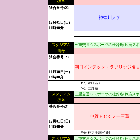
備考
試合番号:22
神奈川大学
12月01日(日)
11時00分
スタジアム
三重交通Ｇスポーツの杜鈴鹿(鈴鹿スポ
備考
試合番号:23
朝日インテック・ラブリッジ名
11月30日(土)
14時00分
11分
永田 晶子
64分
三浦 桃
スタジアム
三重交通Ｇスポーツの杜鈴鹿(鈴鹿スポ
備考
試合番号:24
伊賀ＦＣくノ一三重
12月01日(日)
14時00分
90分
神谷 千菜[+2分]
スタジアム
三重交通Ｇスポーツの杜鈴鹿(鈴鹿スポ