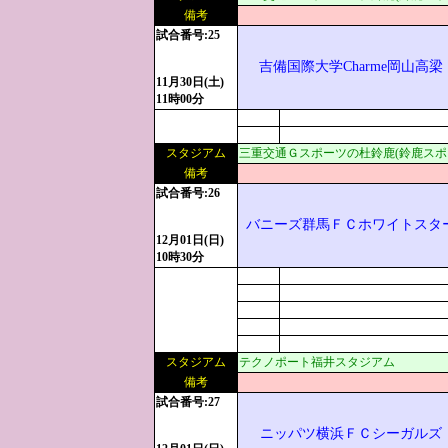
備考
試合番号:25
吉備国際大学Charme岡山高梁
11月30日(土)
11時00分
スタジアム
三重交通Ｇスポーツの杜鈴鹿(鈴鹿スポ
備考
試合番号:26
バニーズ群馬ＦＣホワイトスタ
12月01日(日)
10時30分
スタジアム
テクノポート福井スタジアム
備考
試合番号:27
ニッパツ横浜ＦＣシーガルズ