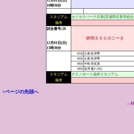
12月01日(日)
10時30分
スタジアム
セイホクパーク石巻(宮城県石巻市総合
備考
試合番号:28
静岡ＳＳＵボニータ
12月01日(日)
13時30分
02分
土屋 佑津季
60分
土屋 佑津季
88分
中島 咲友菜
90分
塩澤 優[+2分]
スタジアム
テクノポート福井スタジアム
備考
>ページの先頭へ
--