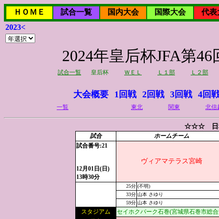
ＨＯＭＥ
試合一覧
国内大会
国際大会
代表
2023<
2024年皇后杯JFA
試合一覧
皇后杯
ＷＥＬ
Ｌ１部
Ｌ２部
大会概要
1回戦
2回戦
3回戦
4回
一覧
東北
関東
北信
☆☆☆ 日
試合
ホームチーム
試合番号:21
ヴィアマテラス宮崎
12月01日(日)
13時30分
25分
(不明)
33分
山本 さゆり
59分
山本 さゆり
スタジアム
セイホクパーク石巻(宮城県石巻市総合