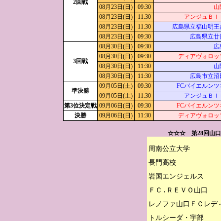
2回戦
08月23日(日)
09:30
山
08月23日(日)
11:30
アンジュＢＩ
08月23日(日)
11:30
広島県立福山明王
08月23日(日)
09:30
広島県立廿
08月30日(日)
09:30
広
08月30日(日)
09:30
ディアヴォロッ
3回戦
08月30日(日)
11:30
山
08月30日(日)
11:30
広島市立沼
09月05日(土)
09:30
FCバイエルンツ
準決勝
09月05日(土)
11:30
アンジュＢＩ
第3位決定戦
09月06日(日)
09:30
FCバイエルンツ
決勝
09月06日(日)
11:30
ディアヴォロッ
☆☆☆ 第28回山
周南公立大学

長門高校

岩国エンジェルス

ＦＣ.ＲＥＶＯ山口

レノファ山口ＦＣレディ
トルシーダ・宇部
