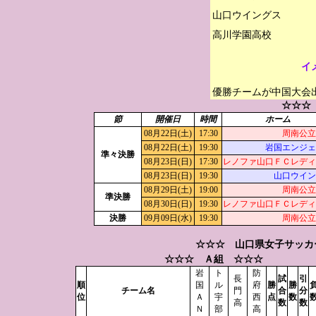
山口ウイングス

イ
優勝チームが中国大会
☆☆☆
節
開催日
時間
ホーム
08月22日(土)
17:30
周南公立
08月22日(土)
19:30
岩国エンジェ
準々決勝
08月23日(日)
17:30
レノファ山口ＦＣレディ
08月23日(日)
19:30
山口ウイン
08月29日(土)
19:00
周南公立
準決勝
08月30日(日)
19:30
レノファ山口ＦＣレディ
決勝
09月09日(水)
19:30
周南公立
☆☆☆ 山口県女子サッカー
☆☆☆ Ａ組 ☆☆☆
岩
ト
防
長
試
引
順
国
ル
府
勝
勝
チーム名
門
合
分
位
Ａ
宇
西
点
数
高
数
数
Ｎ
部
高