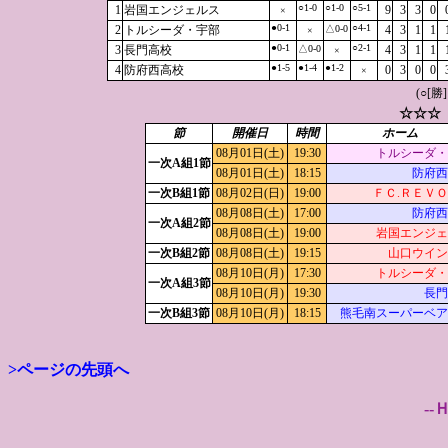
○1-0
○1-0
○5-1
1
岩国エンジェルス
9
3
3
0
×
●0-1
○4-1
2
トルシーダ・宇部
△0-0
4
3
1
1
×
●0-1
○2-1
3
長門高校
△0-0
4
3
1
1
×
●1-5
●1-4
●1-2
4
防府西高校
0
3
0
0
×
(○[勝
☆☆☆
節
開催日
時間
ホーム
08月01日(土)
19:30
トルシーダ・
一次A組1節
08月01日(土)
18:15
防府西
一次B組1節
08月02日(日)
19:00
ＦＣ.ＲＥＶ
08月08日(土)
17:00
防府西
一次A組2節
08月08日(土)
19:00
岩国エンジェ
一次B組2節
08月08日(土)
19:15
山口ウイン
08月10日(月)
17:30
トルシーダ・
一次A組3節
08月10日(月)
19:30
長門
一次B組3節
08月10日(月)
18:15
熊毛南スーパーベア
>ページの先頭へ
--