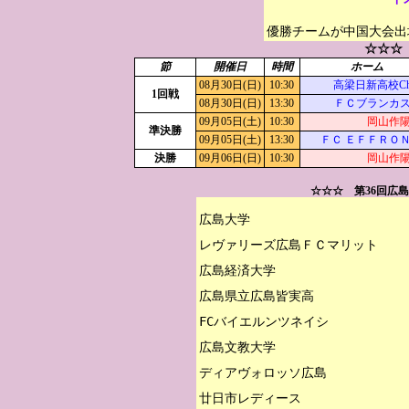
優勝チームが中国大会出
☆☆☆
節
開催日
時間
ホーム
08月30日(日)
10:30
高梁日新高校Cha
1回戦
08月30日(日)
13:30
ＦＣブランカ
09月05日(土)
10:30
岡山作
準決勝
09月05日(土)
13:30
ＦＣ ＥＦＦＲＯ
決勝
09月06日(日)
10:30
岡山作
☆☆☆ 第36回広
広島大学

レヴァリーズ広島ＦＣマリット

広島経済大学

広島県立広島皆実高

FCバイエルンツネイシ

広島文教大学

ディアヴォロッソ広島

廿日市レディース
