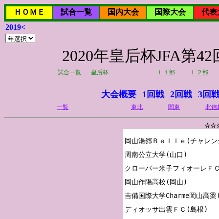
ＨＯＭＥ
試合一覧
国内大会
国際大会
代表
2019<
2020年皇后杯JFA
試合一覧
皇后杯
Ｌ１部
Ｌ２部
大会概要
1回戦
2回戦
3回
一覧
東北
関東
北信
☆☆
岡山湯郷Ｂｅｌｌｅ(チャレンジ
周南公立大学(山口)

クローバー米子フィオーレＦＣ(
岡山作陽高校(岡山)

吉備国際大学Charme岡山高梁
ディオッサ出雲ＦＣ(島根)
