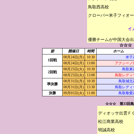
鳥取西高校

イ
優勝チームが中国大会出
☆☆☆
節
開催日
時間
ホーム
08月24日(月)
10:30
米子
1回戦
08月24日(月)
13:00
アクシーノ
08月25日(火)
10:30
鳥取東
2回戦
08月25日(火)
13:00
鳥取レディ
08月31日(月)
10:30
鳥取城北
準決勝
08月31日(月)
13:30
鳥取レディ
決勝
09月01日(火)
11:00
鳥取敬愛
☆☆☆ 第33回
ディオッサ出雲ＦＣ
松江商業高校

明誠高校
