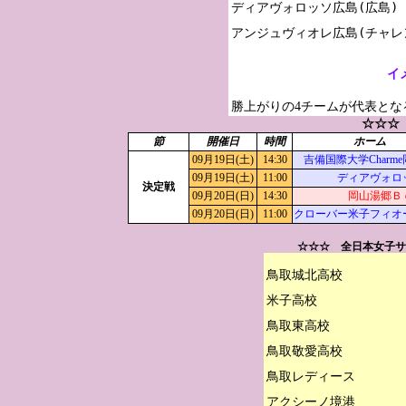
ディアヴォロッソ広島(広島)

イ
勝上がりの4チームが代表とな
☆☆☆
節
開催日
時間
ホーム
09月19日(土)
14:30
吉備国際大学Charm
09月19日(土)
11:00
ディアヴォロ
決定戦
09月20日(日)
14:30
岡山湯郷Ｂ
09月20日(日)
11:00
クローバー米子フィオ
☆☆☆ 全日本女子サ
鳥取城北高校

米子高校

鳥取東高校

鳥取敬愛高校

鳥取レディース

アクシーノ境港
