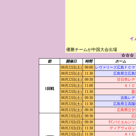
イ
優勝チームが中国大会出場
☆☆☆
節
開催日
時間
ホーム
08月22日(土)
09:00
レヴァリーズ広島ＦＣマ
08月22日(土)
11:30
広島県立広島
08月22日(土)
09:30
廿日市レデ
08月22日(土)
11:00
ＡＩＣ
1回戦
08月22日(土)
11:30
盈
08月22日(土)
09:30
吉島レデ
08月22日(土)
11:30
広島県立高陽
08月22日(土)
09:30
広島県立廿
08月23日(日)
09:30
広
08月23日(日)
09:30
FCバイエルンツ
08月23日(日)
11:30
ディアヴォロッ
08月23日(日)
11:30
ＡＩＣ