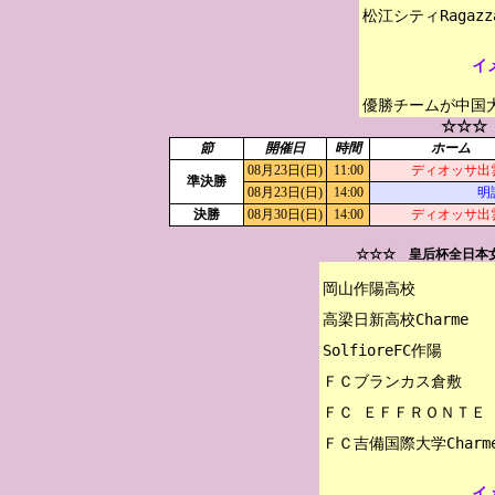
イ
優勝チームが中国
☆☆☆
節
開催日
時間
ホーム
08月23日(日)
11:00
ディオッサ出
準決勝
08月23日(日)
14:00
明
決勝
08月30日(日)
14:00
ディオッサ出
☆☆☆ 皇后杯全日本
岡山作陽高校

高梁日新高校Charme

SolfioreFC作陽

ＦＣブランカス倉敷

ＦＣ ＥＦＦＲＯＮＴＥ

イ