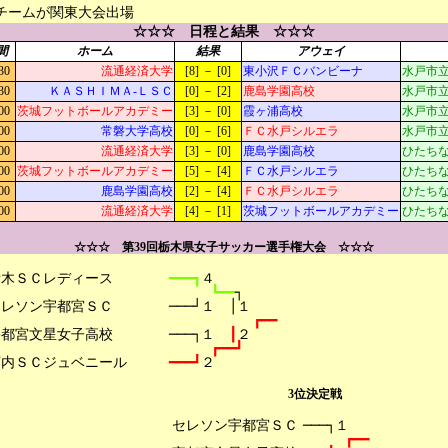
チームが関東大会出場
☆☆☆ 日程と結果 ☆☆☆
間
ホーム
結果
アウェイ
30
流通経済大学
[8] － [0]
東小沢ＦＣバンビーナ
水戸市立
30
ＫＡＳＨＩＭＡ-ＬＳＣ
[0] － [2]
鹿島学園高校
水戸市立
00
茨城フットボールアカデミー
[3] － [0]
霞ヶ浦高校
水戸市立
00
常磐大学高校
[0] － [6]
ＦＣ水戸シルエラ
水戸市立
00
流通経済大学
[3] － [0]
鹿島学園高校
ひたちな
00
茨城フットボールアカデミー
[5] － [4]
ＦＣ水戸シルエラ
ひたちな
00
鹿島学園高校
[2] － [4]
ＦＣ水戸シルエラ
ひたちな
00
流通経済大学
[4] － [1]
茨城フットボールアカデミー
ひたちな
☆☆☆ 第39回栃木県女子サッカー選手権大会 ☆☆☆
木ＳＣレディース

━━━┓
４
┗━━
┐
レソン宇都宮ＳＣ

───┘１　│１
┏━━
都宮文星女子高校

───┐１　
┃
２
┏━━┛
━━━┛
２
3位決定戦
セレソン宇都宮ＳＣ

───┐１
┏━━