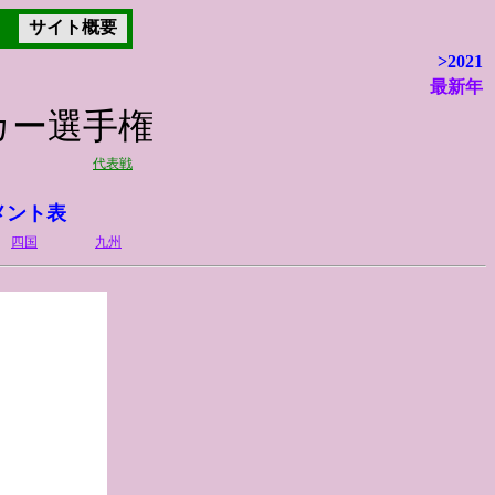
サイト概要
>2021
最新年
ッカー選手権
代表戦
メント表
四国
九州