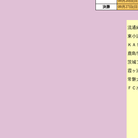
09月20日(日
決勝
09月27日(日
流通
東小
ＫＡ
鹿島
茨城
霞ヶ
常磐