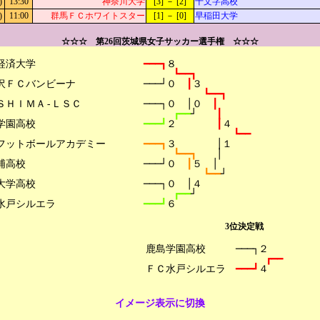
)
13:30
神奈川大学
[3] － [2]
十文字高校
)
11:00
群馬ＦＣホワイトスター
[1] － [0]
早稲田大学
☆☆☆ 第26回茨城県女子サッカー選手権 ☆☆☆
経済大学

━━━┓
８
┗━━┓
沢ＦＣバンビーナ

───┘０　
┃
３
┗━━┓
ＳＨＩＭＡ-ＬＳＣ

───┐０　│０　
┃
┏━━
┘　　
┃
学園高校

━━━┛
２　　　　
┃
４
┗━━
フットボールアカデミー

━━━┓
３　　　　│１
┗━━┓　　
│
浦高校

───┘０　
┃
５　│
┗━━
┘
大学高校

───┐０　│４
┏━━
┘
━━━┛
６
3位決定戦
鹿島学園高校

───┐２
┏━━
━━━┛
４
イメージ表示に切換