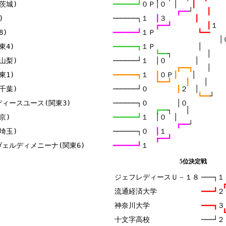
城)

━━━━━━┛
０Ｐ│０　│　　
┃
┏━━
┘　　
┃


──────┐１　
┃
３　　　　
┃
┏━━┛　　　　　
┃
１
)

━━━━━━┛
１Ｐ　　　　　　
┗━━
│
4)

━━━━━━┓
１Ｐ　　　　　　│
┗━━
┐　　　　　│
梨)

──────┘１　│０　　　　│
┏━━┓　　
│
1)

━━━━━━┓
１　
┃
０Ｐ
┃　　
│
┗━━┛　　┃　　
│
葉)

──────┘０　　　　
┃
２　│
┗━━
┘
ィースユース(関東3)

──────┐０　　　　│０
┏━━
┐　　│
)

━━━━━━┛
１　│０　│
┏━━
┘
玉)

──────┐０　
┃
１
┏━━┛
━━━━━━┛
１
5位決定戦
ジェフレディースＵ－１８

───┐１
流通経済大学

━━━┛
２
神奈川大学

━━━┓
３
───┘２