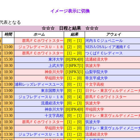
イメージ表示に切換
代表となる
☆☆☆ 日程と結果 ☆☆☆
時間
ホーム
結果
アウェイ
)
群馬ＦＣホワイトスター
[9] － [1]
河内ＳＣジュベニール
)
13:00
ジェフレディースＵ－１８
[2] － [0]
SEISA OSAレイア湘南ＦＣ
)
13:00
群馬ＦＣホワイトスター
[1] － [0]
つくばＦＣレディース
)
15:30
東洋大学
[0]2PK4[0]
流通経済大学
)
10:30
上武大学
[1]6PK7[1]
筑波大学
)
10:30
神奈川大学
[1]6PK5[1]
山梨学院大学
)
10:30
早稲田大学
[1] － [0]
帝京平成大学
)
13:00
浦和レッズレディースユース
[0] － [1]
十文字高校
)
13:00
東京国際大学
[0] － [1]
日テレ・東京ヴェルディメニー
)
10:30
ジェフレディースＵ－１８
[0] － [4]
群馬ＦＣホワイトスター
)
10:30
流通経済大学
[0] － [3]
筑波大学
)
13:30
神奈川大学
[0]3PK4[0]
早稲田大学
)
13:30
十文字高校
[0] － [1]
日テレ・東京ヴェルディメニー
)
10:30
群馬ＦＣホワイトスター
[1] － [0]
筑波大学
)
10:30
早稲田大学
[2] － [0]
日テレ・東京ヴェルディメニー
)
13:30
ジェフレディースＵ－１８
[1] － [2]
流通経済大学