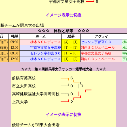
━━━┛
６
イメージ表示に切換
優勝チームが関東大会出場
☆☆☆ 日程と結果 ☆☆☆
日
時間
ホーム
結果
アウェイ
日(日)
09:30
栃木ＳＣレディース
[4] － [1]
セレソン宇都宮ＳＣ
栃
日(日)
12:00
宇都宮文星女子高校
[1] － [2]
河内ＳＣジュベニール
栃
日(日)
09:30
セレソン宇都宮ＳＣ
[1] － [6]
宇都宮文星女子高校
宇
日(日)
12:30
栃木ＳＣレディース
[1] － [2]
河内ＳＣジュベニール
宇
☆☆☆ 第36回群馬県女子サッカー選手権大会 ☆☆☆
前橋育英高校

━━━┓
６
┗━━
┐
市立太田高校

───┘０　│０
┏━━
高崎健康福祉大学高崎高校

───┐０　
┃
１
┏━━┛
━━━┛
２
イメージ表示に切換
優勝チームが関東大会出場