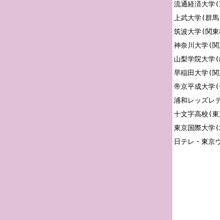
流通経済大学(茨
上武大学(群馬)
筑波大学(関東8
神奈川大学(関東
山梨学院大学(山
早稲田大学(関東
帝京平成大学(千
浦和レッズレデ
十文字高校(東京
東京国際大学(埼