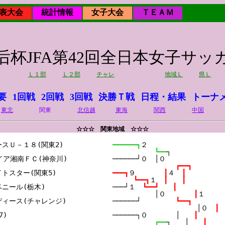
表大会
統計情報
女子大会
ＴＥＡＭ
皇后杯JFA第42回全日本女子サ
Ｌ１部
Ｌ２部
チャレ
地域Ｌ
県Ｌ
要
1回戦
2回戦
3回戦
決勝Ｔ戦
日程・結果
トーナ
東北
関東
北信越
東海
関西
中国
☆☆☆ 関東地域 ☆☆☆
スＵ－１８(関東2)

━━━━━━┓
２
┗━━
┐
レイア湘南ＦＣ(神奈川)

──────┘０　│０
┏━━┓
トスター(関東5)

━━━┓
９　　　　
┃
４　
┃
┗━━┓
１　
┃　　┃
ニール(栃木)

───┘１　
┗━━┛　　┃
│０　　　　
┃
１
ィース(チャレンジ)

──────┘　　　　　
┗━━┓
│０　
┃
)

──────┐０　　　　│　　
┃
┏━━
┐　　│　　
┃