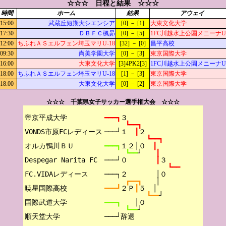
☆☆☆ 日程と結果 ☆☆☆
時間
ホーム
結果
アウェイ
15:00
武蔵丘短期大シエンシア
[0] － [1]
大東文化大学
17:30
ＤＢＦＣ楓昴
[0] － [5]
1FC川越水上公園メニーナU-
12:00
ちふれＡＳエルフェン埼玉マリU-18
[32] － [0]
昌平高校
09:30
尚美学園大学
[0] － [3]
東京国際大学
16:00
大東文化大学
[3]4PK2[3]
1FC川越水上公園メニーナU-
18:00
ちふれＡＳエルフェン埼玉マリU-18
[1] － [3]
東京国際大学
18:00
大東文化大学
[0] － [2]
東京国際大学
☆☆☆ 千葉県女子サッカー選手権大会 ☆☆☆
帝京平成大学

━━━┓
３
┗━━┓
VONDS市原FCレディース

───┘１　
┃
２
┗━━┓
オルカ鴨川ＢＵ

━━━┓
１２│０　
┃
┗━━
┘　　
┃
Despegar Narita FC

───┘０　　　　
┃
３
┗━━
FC.VIDAレディース

───┐２　　　　│０
┏━━┓　　
│
暁星国際高校

━━━┛
２Ｐ
┃
５　│
┗━━
┘
国際武道大学

━━━┓　　
│０
┗━━
┘
───┘辞退