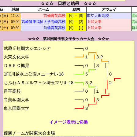
☆☆☆ 日程と結果 ☆☆☆
日
時間
ホーム
結果
アウェイ
日(日)
11:00
前橋育英高校
[6] － [0]
市立太田高校
高
日(日)
09:00
高崎健康福祉大学高崎高校
[0] － [2]
上武大学
高
日(土)
09:30
前橋育英高校
[0] － [1]
上武大学
群
☆☆☆ 第40回埼玉県女子サッカー大会 ☆☆☆
武蔵丘短期大シエンシア

───┐０
┏━━┓
大東文化大学

━━━┛
１　
┃
３Ｐ
┗━━
┐
ＤＢＦＣ楓昴

───┐０　│３　│
┏━━
┘　　│
1FC川越水上公園メニーナU-18

━━━┛
５　　　　│０
┏━━
ちふれＡＳエルフェン埼玉マリU-18

━━━┓
３２　　　
┃
２
┗━━
┐　　
┃
昌平高校

───┘０　│１　
┃
┏━━┛
尚美学園大学

───┐０　
┃
３
┏━━┛
━━━┛
３
イメージ表示に切換
優勝チームが関東大会出場