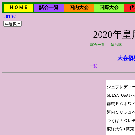
ＨＯＭＥ
試合一覧
国内大会
国際大会
代
2019<
2020年
試合一覧
皇后杯
大会概
一覧
ジェフレディー
SEISA OSA
群馬ＦＣホワイ
河内ＳＣジュベ
つくばＦＣレデ
東洋大学(関東7