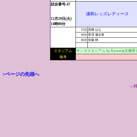
試合番号:47
浦和レッズレディース
12月29日(火)
14時00分
53分
高橋 はな
69分
菅澤 優衣香
86分
安藤 梢
スタジアム
サンガスタジアム by Kyocera(京
備考
>ページの先頭へ
--