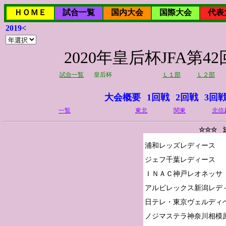
ＨＯＭＥ
試合一覧
国内大会
国際大会
代表
2019<
2020年皇后杯JFA
試合一覧
皇后杯
Ｌ１部
Ｌ２部
大会概要
1回戦
2回戦
3回
一覧
東北
関東
北信
☆☆☆ 
浦和レッズレディース

ジェフ千葉レディース

ＩＮＡＣ神戸レオネッサ

アルビレックス新潟レディ
日テレ・東京ヴェルディベ
ノジマステラ神奈川相模原