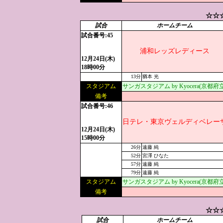
☆☆
試合
ホームチーム
試合番号:45
浦和レッズレディース
12月24日(木)
18時00分
13分
猶本 光
スタジアム
サンガスタジアム by Kyocera(京都
備考
試合番号:46
日テレ・東京ヴェルディベレー
12月24日(木)
15時00分
26分
遠藤 純
52分
宮澤 ひなた
57分
遠藤 純
79分
遠藤 純
スタジアム
サンガスタジアム by Kyocera(京都
備考
☆☆
試合
ホームチーム