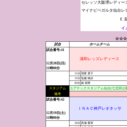
セレッソ大阪堺レディース
Ｅ:
イ
☆☆☆
試合
ホームチーム
試合番号:41
浦和レッズレディース
12月20日(日)
11時00分
11分
清家 貴子
15分
塩越 柚歩
83分
南 萌華
スタジアム
ユアテックスタジアム仙台(七北田公
備考
試合番号:42
ＩＮＡＣ神戸レオネッサ
12月19日(土)
11時00分
26分
髙瀬 愛実