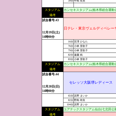
39分
中島 依美
スタジアム
カンセキスタジアム(栃木県総合運動
備考
試合番号:43
日テレ・東京ヴェルディベレー
12月19日(土)
14時00分
16分
宮澤 ひなた
76分
小林 里歌子
79分
小林 里歌子
82分
遠藤 純
83分
小林 里歌子
スタジアム
カンセキスタジアム(栃木県総合運動
備考
試合番号:44
セレッソ大阪堺レディース
12月20日(日)
14時00分
65分
浜野 まいか
82分
野島 咲良
104分
浜野 まいか
スタジアム
ユアテックスタジアム仙台(七北田公
備考