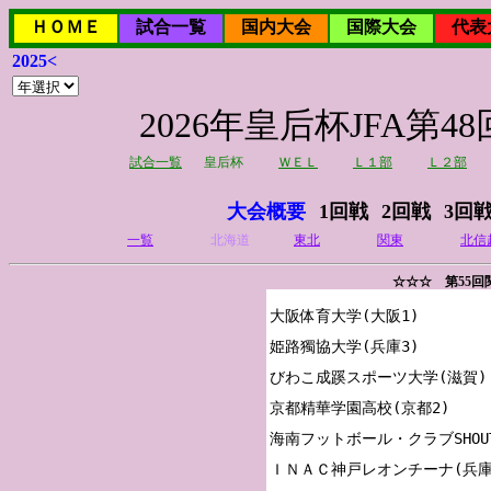
ＨＯＭＥ
試合一覧
国内大会
国際大会
代表
2025<
2026年皇后杯JFA
試合一覧
皇后杯
ＷＥＬ
Ｌ１部
Ｌ２部
大会概要
1回戦
2回戦
3回
一覧
北海道
東北
関東
北信
☆☆☆ 第55
大阪体育大学(大阪1)

姫路獨協大学(兵庫3)

びわこ成蹊スポーツ大学(滋賀)

京都精華学園高校(京都2)

海南フットボール・クラブSHOUT
ＩＮＡＣ神戸レオンチーナ(兵庫2