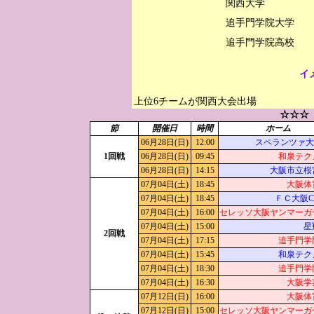
関西大学

追手門学院大学

イ
上位6チームが関西大会出場
☆☆☆
節
開催日
時間
ホーム
06月28日(日)
12:00
スペランツァ大
1回戦
06月28日(日)
09:45
和泉テク
06月28日(日)
14:15
大阪市立桜
07月04日(土)
18:45
大阪体
07月04日(土)
18:45
ＦＣ大阪C
07月04日(土)
16:00
セレッソ大阪ヤンマーガ
07月04日(土)
15:00
星
2回戦
07月04日(土)
17:15
追手門学
07月04日(土)
15:45
和泉テク
07月04日(土)
18:30
追手門学
07月04日(土)
16:30
大阪学
07月12日(日)
16:00
大阪体
07月12日(日)
15:00
セレッソ大阪ヤンマーガ