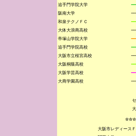
追手門学院大学

━━
阪南大学

─
和泉テクノＦＣ

━━
大体大浪商高校

─
帝塚山学院大学

━
追手門学院高校

━━
大阪市立桜宮高校

─
大阪桐蔭高校

━━
大阪学芸高校

━━
─
☆☆☆
大阪市レディースＦ