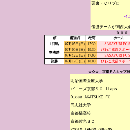
イ
優勝チームが関西大
☆☆☆
節
開催日
時間
ホーム
1回戦
07月05日(日)
17:30
SASAYURI FC 
07月05日(日)
19:30
びわこ成蹊スポー
準決勝
07月12日(日)
17:00
SASAYURI FC 
決勝
07月19日(日)
18:00
びわこ成蹊スポー
☆☆☆ 京都ＦＡカップ20
明治国際医療大学

バニーズ京都ＳＣ flaps

Diosa AKATSUKI FC

同志社大学

京都橘高校

京都紫光ＳＣ

KYOTO TANGO QUEENS
