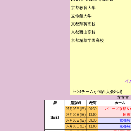
京都教育大学

立命館大学

京都翔英高校

京都西山高校

イ
上位4チームが関西大会出場
☆☆☆
節
開催日
時間
ホーム
07月05日(日)
09:30
バニーズ京都ＳＣ f
07月05日(日)
12:00
同志
1回戦
07月05日(日)
09:30
京都教
07月05日(日)
12:00
京都翔