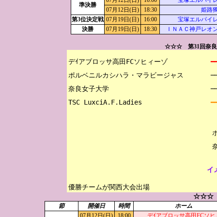
07月12日(日)
16:00
宝塚エルパイ
準決勝
07月12日(日)
18:30
姫路
第3位決定戦
07月19日(日)
16:00
宝塚エルパイ
決勝
07月19日(日)
18:30
ＩＮＡＣ神戸レオ
☆☆☆ 第31回奈
デｲアブロッサ高田FCソヒィーゾ

━
ポルベニルカシハラ・マラビージャス 

─
奈良女子大学

─
━
イ
優勝チームが関西大会出場
☆☆☆
節
開催日
時間
ホーム
07月12日(日)
18:00
デｲアブロッサ高田FCソヒ