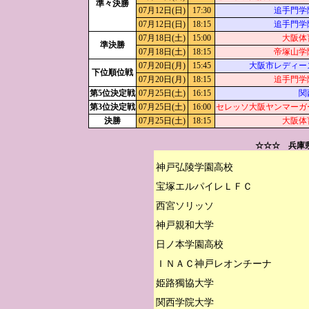
準々決勝
07月12日(日)
17:30
追手門学
07月12日(日)
18:15
追手門学
07月18日(土)
15:00
大阪体
準決勝
07月18日(土)
18:15
帝塚山学
07月20日(月)
15:45
大阪市レディー
下位順位戦
07月20日(月)
18:15
追手門学
第5位決定戦
07月25日(土)
16:15
関
第3位決定戦
07月25日(土)
16:00
セレッソ大阪ヤンマーガ
決勝
07月25日(土)
18:15
大阪体
☆☆☆ 兵庫
神戸弘陵学園高校

宝塚エルパイレＬＦＣ

西宮ソリッソ

神戸親和大学

日ノ本学園高校

ＩＮＡＣ神戸レオンチーナ

姫路獨協大学

関西学院大学
