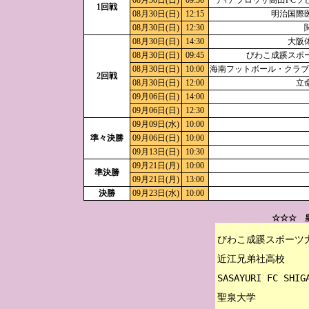
08月30日(日)
09:30
デｲアブロッサ高田FCソ
1回戦
08月30日(日)
12:15
明治国際
08月30日(日)
12:30
08月30日(日)
14:30
大阪
08月30日(日)
09:45
びわこ成蹊スポ
08月30日(日)
10:00
海南フットボール・クラブS
2回戦
08月30日(日)
12:00
立
09月06日(日)
14:00
09月06日(日)
12:30
09月09日(水)
10:00
準々決勝
09月06日(日)
10:00
09月13日(日)
10:30
09月21日(月)
10:00
準決勝
09月21日(月)
13:00
決勝
09月23日(水)
10:00
☆☆☆ 
びわこ成蹊スポーツ大
近江兄弟社高校

SASAYURI FC SHIGA
聖泉大学
