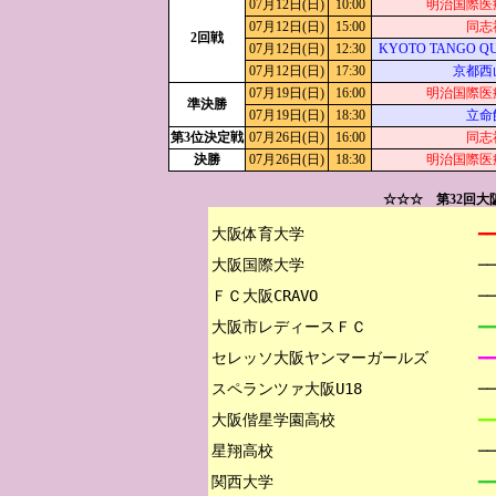
07月12日(日)
10:00
明治国際医
07月12日(日)
15:00
同志
2回戦
07月12日(日)
12:30
KYOTO TANGO Q
07月12日(日)
17:30
京都西
07月19日(日)
16:00
明治国際医
準決勝
07月19日(日)
18:30
立命
第3位決定戦
07月26日(日)
16:00
同志
決勝
07月26日(日)
18:30
明治国際医
☆☆☆ 第32回
大阪体育大学

━━
大阪国際大学

─
ＦＣ大阪CRAVO

─
大阪市レディースＦＣ

━━
セレッソ大阪ヤンマーガールズ

━━
スペランツァ大阪U18

─
大阪偕星学園高校

━━
星翔高校

─
関西大学

━━