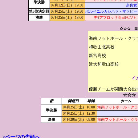
準決勝
07月12日(日)
19:30
奈良女
第3位決定戦
07月25日(土)
19:30
ポルベニルカシハラ・マラビー
決勝
07月25日(土)
18:00
デｲアブロッサ高田FCソヒ
☆☆☆ 
海南フットボール・クラブS
和歌山北高校

新宮高校

イ
優勝チームが関西大会出
☆☆☆
節
開催日
時間
ホーム
04月25日(土)
10:00
海南フットボール・クラブ
準決勝
04月25日(土)
12:30
決勝
04月29日(水)
09:00
海南フットボール・クラブ
>ページの先頭へ