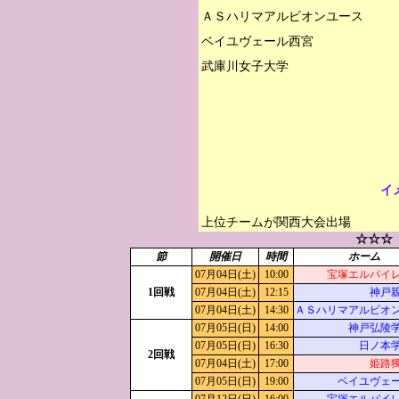
ＡＳハリマアルビオンユース

ベイユヴェール西宮

イ
上位チームが関西大会出場
☆☆☆
節
開催日
時間
ホーム
07月04日(土)
10:00
宝塚エルパイ
1回戦
07月04日(土)
12:15
神戸
07月04日(土)
14:30
ＡＳハリマアルビオ
07月05日(日)
14:00
神戸弘陵
07月05日(日)
16:30
日ノ本
2回戦
07月04日(土)
17:00
姫路
07月05日(日)
19:00
ベイユヴェ