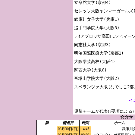
立命館大学(京都4)

セレッソ大阪ヤンマーガールズ(大
武庫川女子大学(兵庫1)

追手門学院大学(大阪5)

デｲアブロッサ高田FCソヒィーゾ(
同志社大学(京都3)

明治国際医療大学(京都1)

大阪学芸高校(大阪4)

関西大学(大阪6)

帝塚山学院大学(大阪2)

イ
優勝チームが代表(?要項による
☆☆☆
節
開催日
時間
ホーム
08月30日(日)
14:45
武庫川