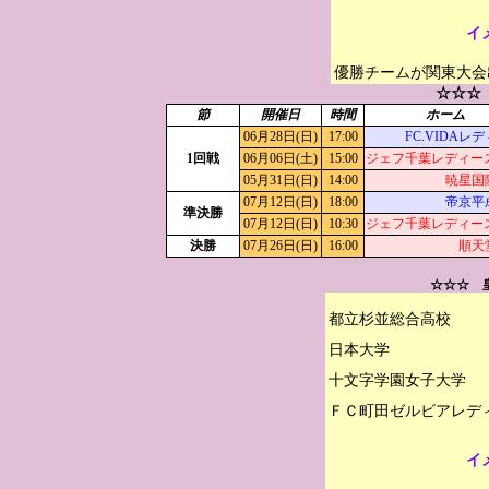
イ
優勝チームが関東大会
☆☆☆
節
開催日
時間
ホーム
06月28日(日)
17:00
FC.VIDAレ
1回戦
06月06日(土)
15:00
ジェフ千葉レディース
05月31日(日)
14:00
暁星国
07月12日(日)
18:00
帝京平
準決勝
07月12日(日)
10:30
ジェフ千葉レディース
決勝
07月26日(日)
16:00
順天
☆☆☆ 
都立杉並総合高校

日本大学

十文字学園女子大学

イ