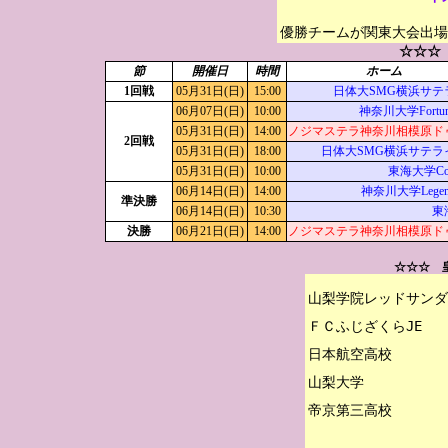
優勝チームが関東大会出場
☆☆☆
節
開催日
時間
ホーム
1回戦
05月31日(日)
15:00
日体大SMG横浜サテ
06月07日(日)
10:00
神奈川大学Fortun
05月31日(日)
14:00
ノジマステラ神奈川相模原ド
2回戦
05月31日(日)
18:00
日体大SMG横浜サテラ
05月31日(日)
10:00
東海大学Corr
06月14日(日)
14:00
神奈川大学Legen
準決勝
06月14日(日)
10:30
東
決勝
06月21日(日)
14:00
ノジマステラ神奈川相模原ド
☆☆☆ 
山梨学院レッドサンダ
ＦＣふじざくらJE

日本航空高校

山梨大学
