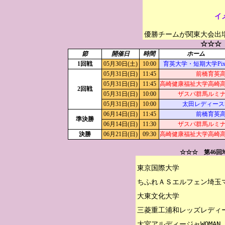
イ
優勝チームが関東大会出
☆☆☆
節
開催日
時間
ホーム
1回戦
05月30日(土)
10:00
育英大学・短期大学Pixi
05月31日(日)
11:45
前橋育英
05月31日(日)
11:45
高崎健康福祉大学高崎
2回戦
05月31日(日)
10:00
ザスパ群馬ルミ
05月31日(日)
10:00
太田レディース
06月14日(日)
11:45
前橋育英
準決勝
06月14日(日)
11:30
ザスパ群馬ルミ
決勝
06月21日(日)
09:30
高崎健康福祉大学高崎
☆☆☆ 第46
東京国際大学

ちふれＡＳエルフェン埼玉マリ
大東文化大学

三菱重工浦和レッズレディー