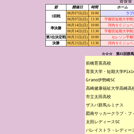
☆☆☆
節
開催日
時間
ホーム
06月07日(日)
10:00
ラプ
1回戦
06月07日(日)
13:30
宇都宮短期大学附
06月14日(日)
10:00
河内ＳＣジュベ
準決勝
06月14日(日)
13:30
宇都宮短期大学附
第3位決定戦
06月21日(日)
10:00
セレソン宇都
決勝
06月21日(日)
13:30
河内ＳＣジュベ
☆☆☆ 第41回群
前橋育英高校

育英大学・短期大学Pixie
Grano伊勢崎SC

高崎健康福祉大学高崎高校
市立太田高校

ザスパ群馬ルミナス

図南サッカークラブ・フィ
太田レディースSC
