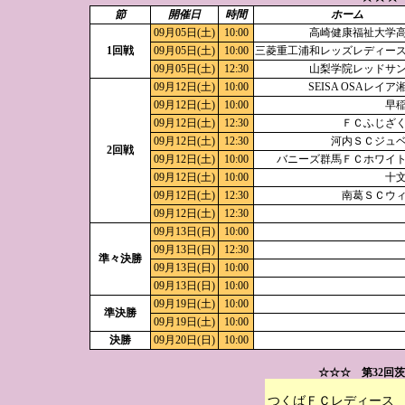
節
開催日
時間
ホーム
09月05日(土)
10:00
高崎健康福祉大学
1回戦
09月05日(土)
10:00
三菱重工浦和レッズレディー
09月05日(土)
12:30
山梨学院レッドサ
09月12日(土)
10:00
SEISA OSAレイ
09月12日(土)
10:00
早
09月12日(土)
12:30
ＦＣふじざ
09月12日(土)
12:30
河内ＳＣジュ
2回戦
09月12日(土)
10:00
バニーズ群馬ＦＣホワイ
09月12日(土)
10:00
十
09月12日(土)
12:30
南葛ＳＣウ
09月12日(土)
12:30
09月13日(日)
10:00
09月13日(日)
12:30
準々決勝
09月13日(日)
10:00
09月13日(日)
10:00
09月19日(土)
10:00
準決勝
09月19日(土)
10:00
決勝
09月20日(日)
10:00
☆☆☆ 第32回
つくばＦＣレディース
