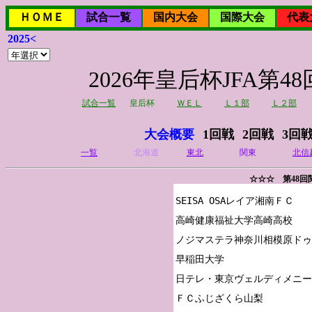
ＨＯＭＥ
試合一覧
国内大会
国際大会
代表
2025<
2026年皇后杯JFA
試合一覧
皇后杯
ＷＥＬ
Ｌ１部
Ｌ２部
大会概要
1回戦
2回戦
3回
一覧
北海道
東北
関東
北信
☆☆☆ 第48
SEISA OSAレイア湘南ＦＣ

高崎健康福祉大学高崎高校

ノジマステラ神奈川相模原ドゥ
早稲田大学

日テレ・東京ヴェルディメニー
ＦＣふじざくら山梨
