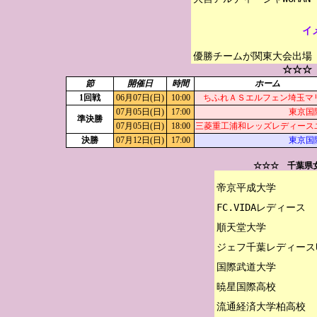
イ
優勝チームが関東大会出場
☆☆☆
節
開催日
時間
ホーム
1回戦
06月07日(日)
10:00
ちふれＡＳエルフェン埼玉マリU
07月05日(日)
17:00
東京国
準決勝
07月05日(日)
18:00
三菱重工浦和レッズレディース
決勝
07月12日(日)
17:00
東京国
☆☆☆ 千葉県
帝京平成大学

FC.VIDAレディース

順天堂大学

ジェフ千葉レディースU-
国際武道大学

暁星国際高校
