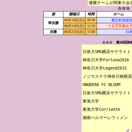
優勝チームが関東大会
☆☆☆
節
開催日
時間
ホーム
06月14日(日)
09:30
都立杉並総
準決勝
06月14日(日)
11:10
十文字学園女
決勝
06月21日(日)
15:00
日
☆☆☆ 第48回
日体大SMG横浜サテライト

神奈川大学Fortuna2016

神奈川大学Legend2015

ノジマステラ神奈川相模原
ONODERA FC BLOOM

日体大SMG横浜サテライトＳ
東海大学

東海大学Corriente

イ