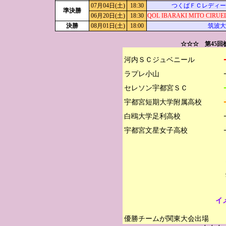
07月04日(土)
18:30
つくばＦＣレディー
準決勝
06月20日(土)
18:30
QOL IBARAKI MITO CIRUE
決勝
08月01日(土)
18:00
筑波大
☆☆☆ 第45
河内ＳＣジュベニール

ラプレ小山

セレソン宇都宮ＳＣ

宇都宮短期大学附属高校

白鴎大学足利高校

イ
優勝チームが関東大会出場