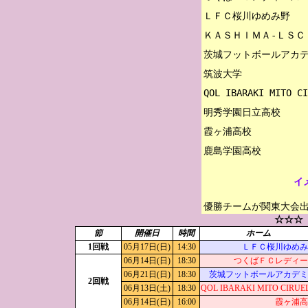
ＬＦＣ桜川ゆめみ野

ＫＡＳＨＩＭＡ-ＬＳＣ

茨城フットボールアカデ
筑波大学

QOL IBARAKI MITO CI
明秀学園日立高校

霞ヶ浦高校

イ
優勝チームが関東大会
☆☆☆
節
開催日
時間
ホーム
1回戦
05月17日(日)
14:30
ＬＦＣ桜川ゆめみ
06月14日(日)
18:30
つくばＦＣレディー
06月21日(日)
18:30
茨城フットボールアカデミ
2回戦
06月13日(土)
18:30
QOL IBARAKI MITO CIRUE
06月14日(日)
16:00
霞ヶ浦高