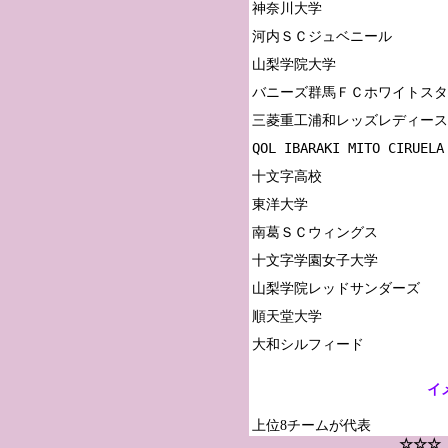
神奈川大学

河内ＳＣジュベニール

山梨学院大学

バニーズ群馬ＦＣホワイトスタ
三菱重工浦和レッズレディース
QOL IBARAKI MITO CIRUELA

十文字高校

東洋大学

南葛ＳＣウィングス

十文字学園女子大学

山梨学院レッドサンダーズ

順天堂大学

イ
上位8チームが代表
☆☆☆