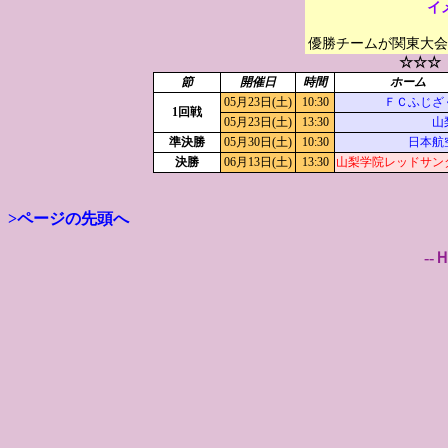
イ
優勝チームが関東大会
☆☆☆
節
開催日
時間
ホーム
05月23日(土)
10:30
ＦＣふじざく
1回戦
05月23日(土)
13:30
山
準決勝
05月30日(土)
10:30
日本航
決勝
06月13日(土)
13:30
山梨学院レッドサン
>ページの先頭へ
--