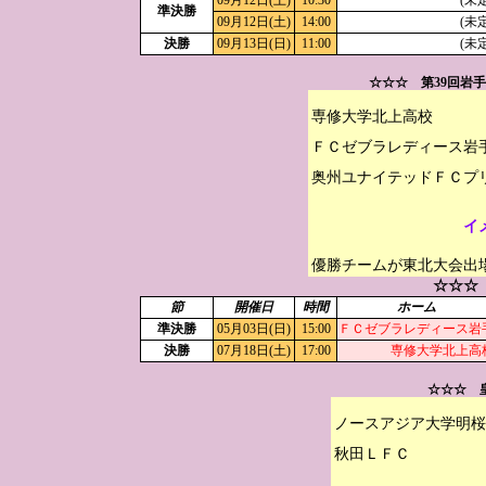
09月12日(土)
10:30
(未定
準決勝
09月12日(土)
14:00
(未定
決勝
09月13日(日)
11:00
(未定
☆☆☆ 第39回岩
専修大学北上高校

ＦＣゼブラレディース岩手
イ
優勝チームが東北大会出
☆☆☆
節
開催日
時間
ホーム
準決勝
05月03日(日)
15:00
ＦＣゼブラレディース岩
決勝
07月18日(土)
17:00
専修大学北上高
☆☆☆ 
ノースアジア大学明桜