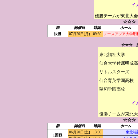
イ
優勝チームが東北大会
☆☆☆
節
開催日
時間
ホーム
決勝
07月20日(月)
09:30
ノースアジア大学明
☆☆☆ 
東北福祉大学

仙台大学付属明成高
リトルスターズ

仙台育英学園高校

イ
優勝チームが東北大
☆☆☆
節
開催日
時間
ホーム
06月20日(土)
13:00
東北福
1回戦