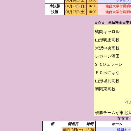
06月20日(土)
15:30
リトルス
準決勝
06月21日(日)
16:00
仙台大学付属明
決勝
06月27日(土)
18:00
仙台大学付属明
☆☆☆ 皇后杯全日本
鶴岡キャロル

山形明正高校

米沢中央高校

レガーレ酒田

SFCジェラーレ

ＦＣべにばな

山形城北高校

イ
優勝チームが東北
☆☆☆
節
開催日
時間
ホーム
06月13日(土)
13:30
鶴岡キャ