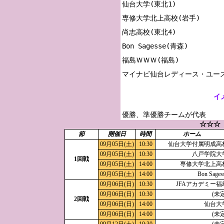
仙台大学(東北1)

専修大学北上高校(岩手)

尚志高校(東北4)

Bon Sagesse(青森)

福島ＷＷＷ(福島)

イ
優勝、準優勝チームが代表
☆☆☆
節
開催日
時間
ホーム
09月05日(土)
10:30
仙台大学付属明成高
09月05日(土)
10:30
八戸学院大
1回戦
09月05日(土)
14:00
専修大学北上高
09月05日(土)
14:00
Bon Sages
09月06日(日)
10:30
JFAアカデミー福
09月06日(日)
10:30
(未定
2回戦
09月06日(日)
14:00
仙台大
09月06日(日)
14:00
(未定