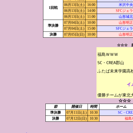
06月13日(土)
16:00
米沢中央
1回戦
06月13日(土)
14:00
SFCジェ
06月13日(土)
11:00
山形城北
07月04日(土)
10:00
山形明正
準決勝
07月04日(土)
15:00
SFCジェ
決勝
07月05日(日)
10:00
山形明正
☆☆☆ 
福島ＷＷＷ

SC・CREA郡山

イ
優勝チームが東北
☆☆☆
節
開催日
時間
ホーム
準決勝
07月11日(土)
10:30
SC・CR
決勝
07月12日(日)
10:30
福島