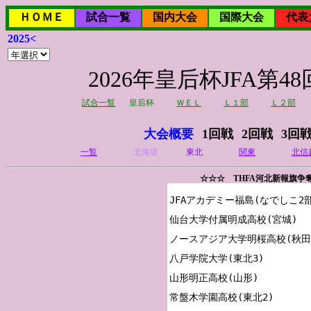
ＨＯＭＥ
試合一覧
国内大会
国際大会
代表
2025<
2026年皇后杯JFA
試合一覧
皇后杯
ＷＥＬ
Ｌ１部
Ｌ２部
大会概要
1回戦
2回戦
3回
一覧
北海道
東北
関東
北信
☆☆☆ THFA河北新報旗争
JFAアカデミー福島(なでしこ2部
仙台大学付属明成高校(宮城)

ノースアジア大学明桜高校(秋田)
八戸学院大学(東北3)

山形明正高校(山形)

常盤木学園高校(東北2)
