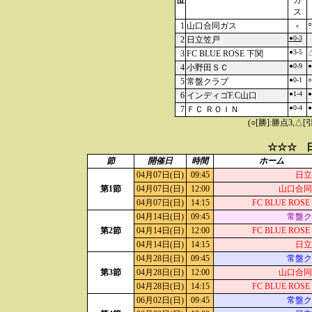
位
ガ
ス
○
1
山口合同ガス
×
●0-3
2
日立笠戸
●3-5
3
FC BLUE ROSE 下関
△
●0-9
●
4
小野田ＳＣ
●0-1
○
5
常盤クラブ
●1-4
●
6
インディゴF.C山口
●0-4
●
7
ＦＣ ＲＯＩＮ
(○[勝]:勝点3,
☆☆☆ 日
節
開催日
時間
ホーム
04月07日(日)
09:45
日立
第1節
04月07日(日)
12:00
山口合同
04月07日(日)
14:15
FC BLUE ROS
04月14日(日)
09:45
常盤ク
第2節
04月14日(日)
12:00
FC BLUE ROS
04月14日(日)
14:15
日立
04月28日(日)
09:45
常盤ク
第3節
04月28日(日)
12:00
山口合同
04月28日(日)
14:15
FC BLUE ROS
06月02日(日)
09:45
常盤ク