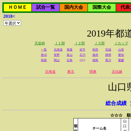
ＨＯＭＥ
試合一覧
国内大会
国際大会
代表
2018<
2019年
天皇杯
Ｊ１部
Ｊ２部
Ｊ３部
Ｊカップ
一覧
北海道
青森
岩手
秋田
宮城
山形
新潟
長野
富山
石川
福井
静岡
愛知
島根
岡山
広島
山口
徳島
香川
愛媛
北海道
東北
関東
北信越
山口
総合成績
☆☆☆ 順
山
順
口
チーム名