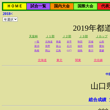
ＨＯＭＥ
試合一覧
国内大会
国際大会
代表
2018<
2019年
天皇杯
Ｊ１部
Ｊ２部
Ｊ３部
Ｊカップ
一覧
北海道
青森
岩手
秋田
宮城
山形
新潟
長野
富山
石川
福井
静岡
愛知
島根
岡山
広島
山口
徳島
香川
愛媛
北海道
東北
関東
北信越
中
山口
総合成績
☆☆☆