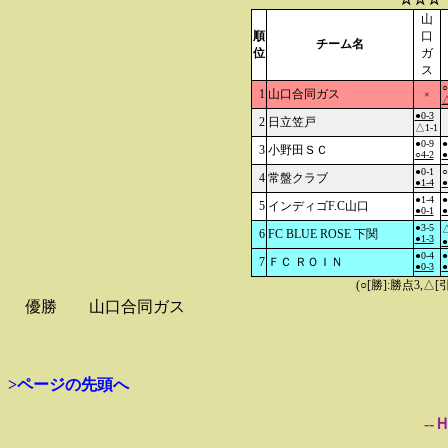
山
順
口
チーム名
位
ガ
ス
○
1
山口合同ガス
×
△
●0-3
2
日立笠戸
△1-1
●0-9
●
3
小野田ＳＣ
○4-2
●
●0-1
○
4
常盤クラブ
●1-4
●
●1-4
●
5
インディゴF.C山口
●0-1
●
●3-5
△
6
FC BLUE ROSE 下関
●1-3
●
●0-4
●
7
ＦＣ ＲＯＩＮ
●0-3
●
(○[勝]:勝点3,
優勝
山口合同ガス
>ページの先頭へ
--