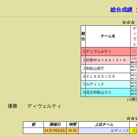
総合成績
☆☆☆
デ
順
ィ
チーム名
位
ヴ
ェ
1
ディヴェルティ
×
△3-
2
紀南Ｍａｎｄａｌｏｒｅ
●0-4
●0-3
3
和歌山県庁
●0-1
●0-2
4
ＣＬＡＳＳＩＣＳ
●2-3
●1-6
5
ルディック
●0-2
●1-6
6
花王和歌山ＳＣ
●0-6
(○[勝
優勝
ディヴェルティ
☆☆
節
開催日
時間
上位チーム
01月19日(日)
10:30
ルディック
[1