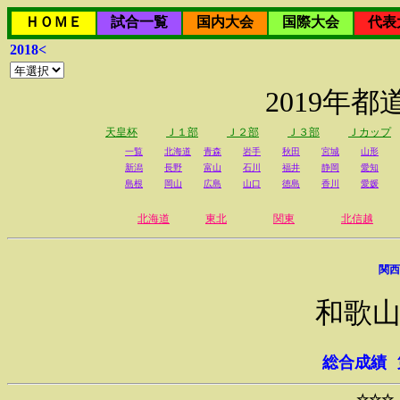
ＨＯＭＥ
試合一覧
国内大会
国際大会
代表
2018<
2019年
天皇杯
Ｊ１部
Ｊ２部
Ｊ３部
Ｊカップ
一覧
北海道
青森
岩手
秋田
宮城
山形
新潟
長野
富山
石川
福井
静岡
愛知
島根
岡山
広島
山口
徳島
香川
愛媛
北海道
東北
関東
北信越
関西
和歌山
総合成績
☆☆☆