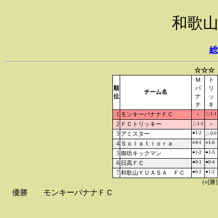
和歌山
総
☆☆☆
Ｍ
ト
順
バ
リ
チーム名
位
ナ
ッ
ナ
キ
1
モンキーバナナＦＣ
△1-1
×
2
ＦＣトリッキー
△1-1
×
●1-2
3
アミスター
△0-0
○4-1
○1-0
4
Ｓｏｌａｔｉｏｒａ
●1-2
●1-3
5
御坊キックマン
●0-1
●0-4
6
日高ＦＣ
●0-2
●1-2
7
和歌山ＹＵＡＳＡ ＦＣ
(○[勝
優勝
モンキーバナナＦＣ