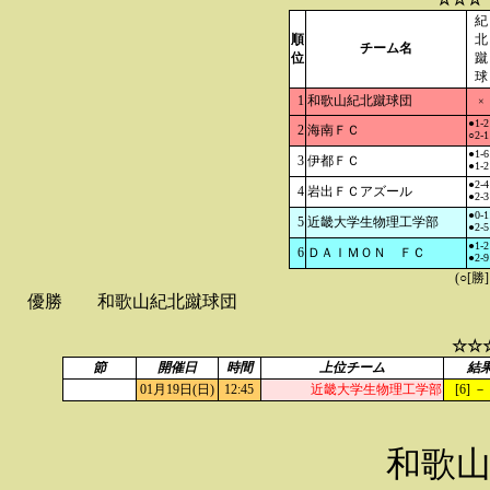
紀
順
北
チーム名
位
蹴
球
1
和歌山紀北蹴球団
×
●1-2
2
海南ＦＣ
○2-1
●1-6
3
伊都ＦＣ
●1-2
●2-4
4
岩出ＦＣアズール
●2-3
●0-1
5
近畿大学生物理工学部
●2-5
●1-2
6
ＤＡＩＭＯＮ ＦＣ
●2-9
(○[勝
優勝
和歌山紀北蹴球団
☆☆
節
開催日
時間
上位チーム
結
01月19日(日)
12:45
近畿大学生物理工学部
[6] － 
和歌山