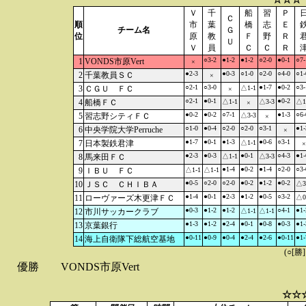
Ｖ
千
船
習
Ｐ
Ｃ
順
市
葉
橋
志
Ｅ
チーム名
Ｇ
位
原
教
Ｆ
野
Ｒ
Ｕ
Ｖ
員
Ｃ
Ｃ
Ｒ
○3-2
●1-2
●1-2
○2-0
●0-1
○7-
1
VONDS市原Vert
×
●2-3
●0-3
○1-0
○2-0
○4-0
○1-
2
千葉教員ＳＣ
×
○2-1
○3-0
●1-7
●0-2
○3-
3
ＣＧＵ ＦＣ
△1-1
×
○2-1
●0-1
●0-2
4
船橋ＦＣ
△1-1
△3-3
△1
×
●0-2
●0-2
○7-1
●1-3
○6-
5
習志野シティＦＣ
△3-3
×
○1-0
●0-4
○2-0
○2-0
○3-1
●1-
6
中央学院大学Perruche
×
●1-7
●0-1
●1-3
●0-6
○3-1
7
日本製鉄君津
△1-1
×
●2-3
●0-3
●0-1
○4-3
●1-
8
馬来田ＦＣ
△1-1
△3-3
●1-4
●0-2
●1-4
○2-0
○3-
9
ＩＢＵ ＦＣ
△1-1
△1-1
●0-5
○2-0
○2-0
●0-2
●1-2
●0-2
10
ＪＳＣ ＣＨＩＢＡ
△3
●1-4
●0-1
●2-3
●1-2
●0-5
○3-2
11
ローヴァーズ木更津ＦＣ
△0
●0-3
●1-2
●1-2
○4-1
●1-
12
市川サッカークラブ
△1-1
△1-1
●1-3
●1-2
●2-4
●0-1
●0-8
●0-3
●1-
13
京葉銀行
●0-11
●0-9
●0-4
●2-4
●2-6
●0-11
●1-
14
海上自衛隊下総航空基地
(○[勝
優勝
VONDS市原Vert
☆☆