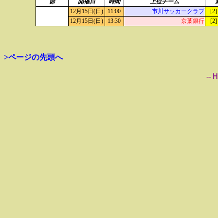
節
開催日
時間
上位チーム
12月15日(日)
11:00
市川サッカークラブ
[2]
12月15日(日)
13:30
京葉銀行
[2]
>ページの先頭へ
--