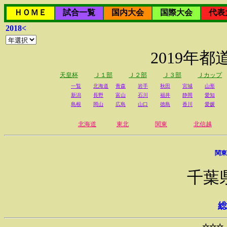
ＨＯＭＥ
試合一覧
国内大会
国際大会
代表
2018<
2019年
天皇杯
Ｊ１部
Ｊ２部
Ｊ３部
Ｊカップ
一覧
北海道
青森
岩手
秋田
宮城
山形
新潟
長野
富山
石川
福井
静岡
愛知
島根
岡山
広島
山口
徳島
香川
愛媛
北海道
東北
関東
北信越
関東
千葉
総
☆☆☆