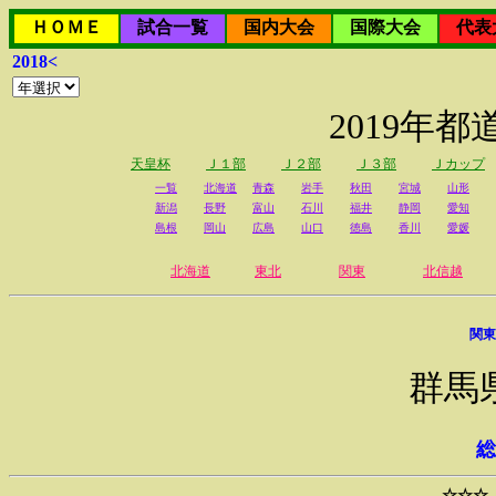
ＨＯＭＥ
試合一覧
国内大会
国際大会
代表
2018<
2019年
天皇杯
Ｊ１部
Ｊ２部
Ｊ３部
Ｊカップ
一覧
北海道
青森
岩手
秋田
宮城
山形
新潟
長野
富山
石川
福井
静岡
愛知
島根
岡山
広島
山口
徳島
香川
愛媛
北海道
東北
関東
北信越
関東
群馬
総
☆☆☆