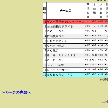
草
Ｔ
Ｊ
順
津
前
Ｏ
チーム名
位
Ｃ
橋
Ｂ
Ｈ
Ｓ
Ｕ
○6-0
○6-0
○7
1
ザスパ草津チャレンジャーズ
×
●0-6
○1-0
○6
2
tonan前橋サテライト
×
●0-6
●0-1
●1
3
ＦＣ・ＪＯＢＵ
×
●0-7
●0-6
○2-1
4
群馬教員ＳＣ
●0-3
●1-7
●2-3
●1
5
ＦＣヤキマンズ
●0-7
●1-7
●1-4
○3
6
リバティ館林
●0-5
●2-3
●2-5
●1
7
ＦＣ群馬
●0-1
●0-10
●0-3
●1
8
ＢＩＧ ＲＩＶＥＲＳ
●0-13
●1-7
●0-4
●2
9
Ｏ．Ｆ．Ｃ
●0-11
○3-2
●2-3
●2
10
ジラーフ赤堀
●1-9
○4-1
●0-6
●2
11
レイティーカース
●0-7
●0-3
●1-3
●0
12
ＳＵＢＡＲＵ ＦＣ
(○[勝
>ページの先頭へ
--