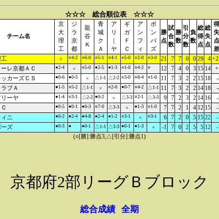
☆☆☆ 総合順位表 ☆☆☆
京
ジ
青
ア
ギ
ア
ボ
龍
試
引
総
総
大
ラ
城
リ
ガ
ン
ン
勝
勝
負
チーム名
谷
合
分
得
失
理
京
ク
｜
Ｆ
フ
バ
点
数
数
Ｋ
数
数
点
点
工
都
Ａ
ヤ
Ｃ
ィ
ズ
○4-2
○6-0
○5-1
○4-1
○5-0
○2-0
○3-0
理工
21
7
7
0
0
29
4
+2
×
●2-4
○5-0
●2-5
●1-3
○1-0
○4-2
○
ソーレ京都ＡＣ
12
7
4
0
3
15
14
+
×
●0-6
●0-5
○3-0
○8-4
○1-0
キッカーズＣＳ
△1-1
△2-2
11
7
3
2
2
15
18
-
×
●1-5
○5-2
○2-0
●0-7
○4-2
クラブＡ
△1-1
△1-1
11
7
3
2
2
14
18
-
×
●1-4
○3-1
●0-2
○2-1
アリーヤ
△2-2
△3-3
△3-3
9
7
2
3
2
14
16
-
×
●0-5
●0-1
●0-3
○7-0
●1-3
○1-0
ＦＣ
△3-3
7
7
2
1
4
12
15
-
×
●0-2
●2-4
●4-8
●2-4
●1-2
○3-1
○3-1
フィニ
6
7
2
0
5
15
22
-
×
●0-3
●
●0-1
●0-1
●1-3
バーズ
△1-1
△3-3
-1
7
0
2
5
5
12
-
×
(○[勝]:勝点3,△[引分]:勝点1)
京都府2部リーグＢブロック
総合成績
全期