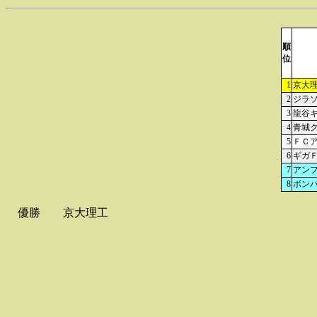
順
位
1
京大
2
ジラ
3
龍谷
4
青城
5
ＦＣ
6
ギガ
7
アン
8
ボン
優勝
京大理工