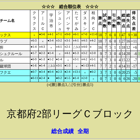
☆☆☆ 総合順位表 ☆☆☆
ク
ア
シ
ア
た
ダ
桂
得
宇
試
引
総
総
ラ
｜
ュ
バ
て
ス
向
勝
勝
負
失
チーム名
治
合
分
得
失
ク
ル
シ
ン
が
キ
Ｆ
点
数
数
点
市
数
数
点
点
ス
Ｃ
ュ
サ
み
ン
Ｃ
差
●3-6
○4-1
○7-1
○9-0
○6-1
○7-0
○11-0
ックス
18
7
6
0
1
47
9
+38
×
○6-3
●3-4
○3-2
○3-1
○4-1
○4-3
○4-2
ラブ
18
7
6
0
1
27
16
+11
×
●1-4
○4-3
○4-1
○2-1
○4-0
○
所
△3-3
16
7
5
1
1
18
12
+6
×
●1-7
●2-3
●1-4
○4-1
●1-3
○3-2
○2-0
シュクルール
9
7
3
0
4
14
20
-6
×
●0-9
●1-3
●1-2
●1-4
○3-1
○4-2
○5-1
ル
9
7
3
0
4
15
22
-7
×
●1-6
●1-4
○3-1
●1-3
●1-13
○4-1
蹴球団
△3-3
7
7
2
1
4
14
31
-17
×
●0-7
●3-4
●0-4
●2-3
●2-4
○13-1
●0-2
フクエ
3
7
1
0
6
20
25
-5
×
●0-11
●2-4
●
●0-2
●1-5
●1-4
○2-0
0
7
1
0
6
6
26
-20
×
(○[勝]:勝点3,△[引分]:勝点1)
京都府2部リーグＣブロック
総合成績
全期