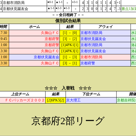
●0-1
▲1-1
○3-1
3
京都市消防局
4
3
1
0
1
1
4
3
+1
×
▲1-1
●2-3
●1-3
4
京都伏見蹴友会
2
3
0
0
1
2
4
7
-3
勝点1加
×
－－全日程終了－－
個別試合結果
時間
ホーム
結果
アウェイ
17:30
久御山ＦＣ
[1] － [0]
京都市消防局
水
19:45
京都府警
[3] － [2]
京都伏見蹴友会
水
11:00
京都府警
[1]4PK1[1]
京都市消防局
洛
13:30
久御山ＦＣ
[1]4PK3[1]
京都伏見蹴友会
洛
11:00
京都伏見蹴友会
[1] － [3]
京都市消防局
西
13:30
久御山ＦＣ
[3] － [1]
京都府警
西
☆☆☆ 入替戦 ☆☆☆
上位チーム
結果
下位チーム
開
ＦＣバッカーズ２００２
[2]6PK5[2]
京大理工
京都吉祥院公
京都府2部リーグ