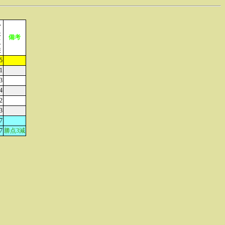
得
失
備考
点
差
5
1
3
4
2
3
7
7
勝点3減