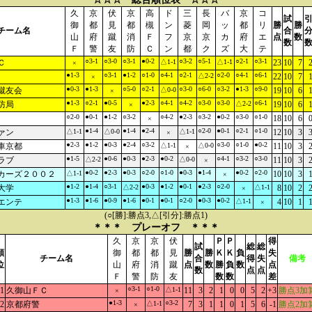
久
京
伏
京
高
ド
三
長
バ
京
コ
試
御
都
見
都
槻
ン
菱
岡
ッ
都
リ
勝
勝
チーム名
合
山
府
蹴
消
Ｆ
フ
京
京
カ
府
エ
点
数
数
Ｆ
警
友
防
Ｃ
ン
都
ク
ズ
大
テ
○3-1
○3-0
○3-1
●0-2
○3-2
○5-1
○2-1
○3-1
Ｃ
△1-1
△1-1
23
10
7
×
●1-3
○3-1
●1-2
○1-0
○4-1
○2-1
○2-0
○4-1
○6-1
△2-2
22
10
7
×
●0-3
●1-3
○5-0
○2-1
○3-0
○6-0
○3-2
●1-3
○9-0
蹴友会
△0-0
19
10
6
×
●1-3
○2-1
●0-5
●2-3
○4-1
○4-2
○3-0
○3-0
○6-1
防局
△2-2
19
10
6
×
○2-0
●0-1
●1-2
○3-2
○4-2
●2-3
○3-2
●0-2
○3-0
○1-0
18
10
6
×
●1-4
●1-4
●2-4
○2-0
●0-1
○2-1
○1-0
ァン
△1-1
△0-0
△1-1
12
10
3
×
●2-3
●1-2
●0-3
●2-4
○3-2
○3-0
○1-0
●0-2
車京都
△1-1
△0-0
11
10
3
×
●1-5
●0-6
●0-3
●2-3
●0-2
○4-1
○3-2
○3-0
ラブ
△2-2
△0-0
11
10
3
×
●0-2
●2-3
●0-3
○2-0
○1-0
●0-3
●1-4
●0-2
○2-0
カーズ２００２
△1-1
10
10
3
×
●1-2
●1-4
○3-1
●0-3
●1-2
●0-1
●2-3
○2-0
大学
△2-2
△1-1
8
10
2
×
●1-3
●1-6
●0-9
●1-6
●0-1
●0-1
○2-0
●0-3
●0-2
エンテ
△1-1
4
10
1
×
(○[勝]:勝点3,△[引分]:勝点1)
＊＊＊ プレーオフ ＊＊＊
久
京
京
伏
Ｐ
Ｐ
得
試
総
総
順
御
都
都
見
勝
勝
Ｋ
Ｋ
負
失
チーム名
合
得
失
備考
位
山
府
消
蹴
点
数
勝
負
数
点
数
点
点
Ｆ
警
防
友
数
数
差
○3-1
○1-0
1
久御山ＦＣ
△1-1
11
3
2
1
0
0
5
2
+3
勝点3加
×
●1-3
○3-2
2
京都府警
△1-1
7
3
1
1
0
1
5
6
-1
勝点2加
×