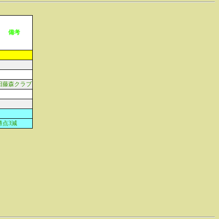
備考
旧藤森クラブ
勝点3減