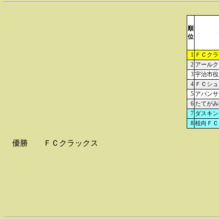
順
位
1
ＦＣクラ
2
アールク
3
宇治市役
4
ＦＣシュ
5
アバンサ
6
たてがみ
7
ダスキン
8
桂向ＦＣ
優勝
ＦＣクラックス