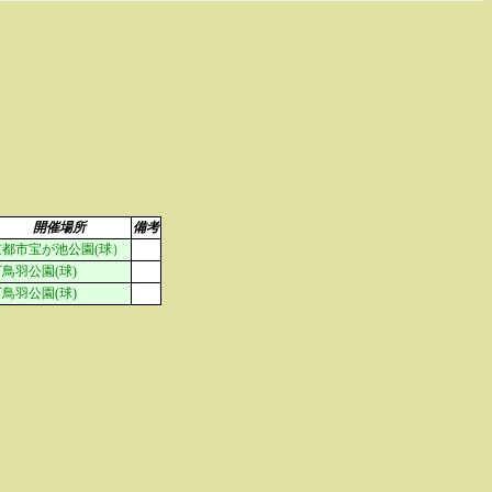
開催場所
備考
京都市宝が池公園(球）
鳥羽公園(球)
鳥羽公園(球)