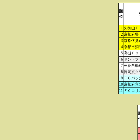
順
位
1
久御山Ｆ
2
京都府警
3
京都伏見
4
京都市消
5
高槻ＦＣ
6
ドン・フ
7
三菱自動
8
長岡京ク
9
ＦＣバッ
10
京都府立
11
ＦＣコリ