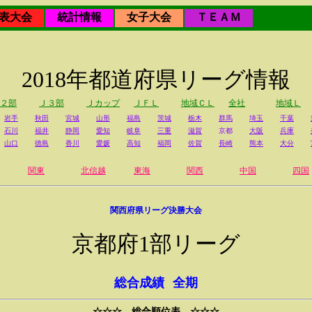
表大会
統計情報
女子大会
ＴＥＡＭ
2018年都道府県リーグ情報
２部
Ｊ３部
Ｊカップ
ＪＦＬ
地域ＣＬ
全社
地域Ｌ
岩手
秋田
宮城
山形
福島
茨城
栃木
群馬
埼玉
千葉
石川
福井
静岡
愛知
岐阜
三重
滋賀
京都
大阪
兵庫
山口
徳島
香川
愛媛
高知
福岡
佐賀
長崎
熊本
大分
関東
北信越
東海
関西
中国
四国
関西府県リーグ決勝大会
京都府1部リーグ
総合成績
全期
☆☆☆ 総合順位表 ☆☆☆