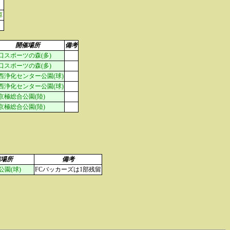
算
開催場所
備考
口スポーツの森(多)
口スポーツの森(多)
西浄化センター公園(球)
西浄化センター公園(球)
京極総合公園(陸)
京極総合公園(陸)
催場所
備考
園(球)
FCバッカーズは1部残留