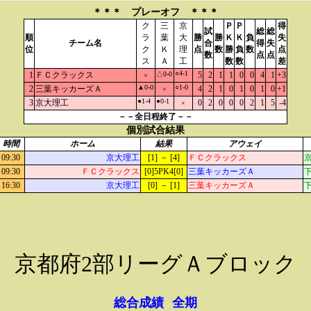
＊＊＊ プレーオフ ＊＊＊
ク
三
京
Ｐ
Ｐ
得
試
総
総
順
ラ
葉
大
勝
勝
Ｋ
Ｋ
負
失
チーム名
合
得
失
位
ク
Ｋ
理
点
数
勝
負
数
点
数
点
点
ス
Ａ
工
数
数
差
○4-1
1
ＦＣクラックス
△0-0
5
2
1
1
0
0
4
1
+3
×
▲0-0
○1-0
2
三葉キッカーズＡ
4
2
1
0
1
0
1
0
+1
×
●1-4
●0-1
3
京大理工
0
2
0
0
0
2
1
5
-4
×
－－全日程終了－－
個別試合結果
時間
ホーム
結果
アウェイ
09:30
京大理工
[1] － [4]
ＦＣクラックス
09:30
ＦＣクラックス
[0]5PK4[0]
三葉キッカーズＡ
下
16:30
京大理工
[0] － [1]
三葉キッカーズＡ
下
京都府2部リーグＡブロック
総合成績
全期