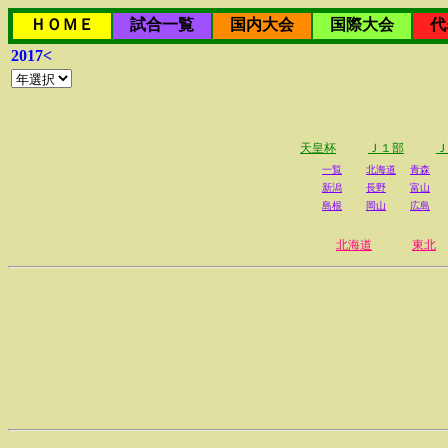
ＨＯＭＥ
試合一覧
国内大会
国際大会
代
2017<
天皇杯
Ｊ１部
Ｊ
一覧
北海道
青森
新潟
長野
富山
島根
岡山
広島
北海道
東北