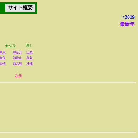
サイト概要
>2019
最新年
全クラ
県Ｌ
東京
神奈川
山梨
奈良
和歌山
鳥取
宮崎
鹿児島
沖縄
九州