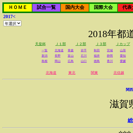
ＨＯＭＥ
試合一覧
国内大会
国際大会
代表
2017<
2018年
天皇杯
Ｊ１部
Ｊ２部
Ｊ３部
Ｊカップ
一覧
北海道
青森
岩手
秋田
宮城
山形
新潟
長野
富山
石川
福井
静岡
愛知
島根
岡山
広島
山口
徳島
香川
愛媛
北海道
東北
関東
北信越
関西
滋賀
総
☆☆☆