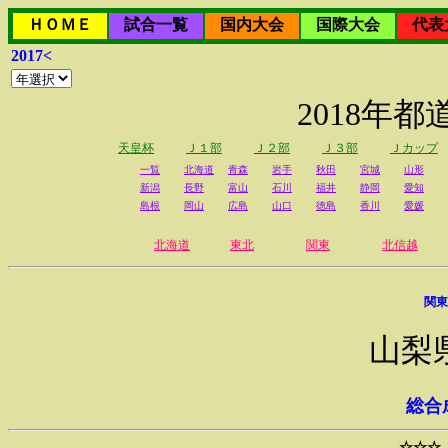
ＨＯＭＥ
試合一覧
国内大会
国際大会
代表
2017<
2018年
天皇杯
Ｊ１部
Ｊ２部
Ｊ３部
Ｊカップ
一覧
北海道
青森
岩手
秋田
宮城
山形
新潟
長野
富山
石川
福井
静岡
愛知
島根
岡山
広島
山口
徳島
香川
愛媛
北海道
東北
関東
北信越
関東
山梨
総合
☆☆☆