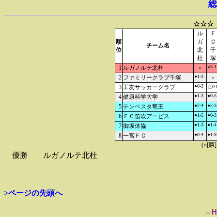
総
☆☆☆
ル
Ｆ
順
ガ
Ｃ
チーム名
位
北
千
杜
塚
○3-1
1
ルガノルテ北杜
×
●1-3
2
ファミリークラブ千塚
×
●0-3
3
工友サッカークラブ
△0-
●1-3
●0-5
4
健康科学大学
●2-4
●2-3
5
テンペスタ竜王
●1-5
●0-3
6
ＦＣ笛吹アーピス
●1-3
●1-4
7
御坂体協
●0-4
●1-9
8
一宮ＦＣ
(○[勝
優勝
ルガノルテ北杜
>ページの先頭へ
--