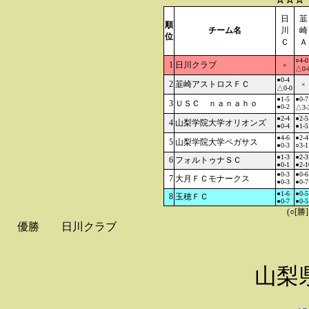
日
韮
順
チーム名
川
崎
位
Ｃ
Ａ
○4-0
1
日川クラブ
×
△0-
●0-4
2
韮崎アストロスＦＣ
×
△0-0
●1-5
●0-7
3
ＵＳＣ ｎａｎａｈｏ
●0-2
△3-
●2-4
●2-5
4
山梨学院大学オリオンズ
●0-4
●1-5
●4-6
●2-4
5
山梨学院大学ペガサス
●0-3
○3-1
●1-3
●2-3
6
フォルトゥナＳＣ
●0-1
●2-1
●0-3
●0-6
7
大月ＦＣモナークス
●0-3
●0-7
●1-6
●0-5
8
玉穂ＦＣ
●0-7
●0-5
(○[勝
優勝
日川クラブ
山梨