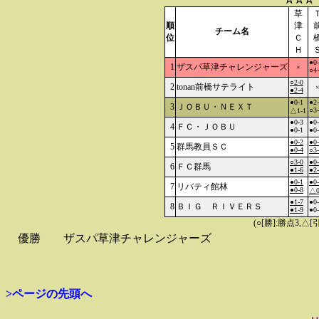
草
順
津
チーム名
位
Ｃ
Ｈ
●0
1
ザスパ草津チャレンジャーズ
×
○4
○2-0
2
tonan前橋サテライト
●2-4
●0-1
●2
3
ＪＯＢＵ・ＮＥＸＴ
○3
△1-1
●0-3
●0
4
ＦＣ・ＪＯＢＵ
●0-1
●0
●0-2
●0
5
群馬教員ＳＣ
●0-4
○3
○3-0
●0
6
ＦＣ群馬
●1-6
●2
●0-1
●0
7
リバティ館林
●0-8
△0
●1-7
●0
8
ＢＩＧ ＲＩＶＥＲＳ
●1-9
●0
(○[勝]:勝点3,
優勝
ザスパ草津チャレンジャーズ
>ページの先頭へ