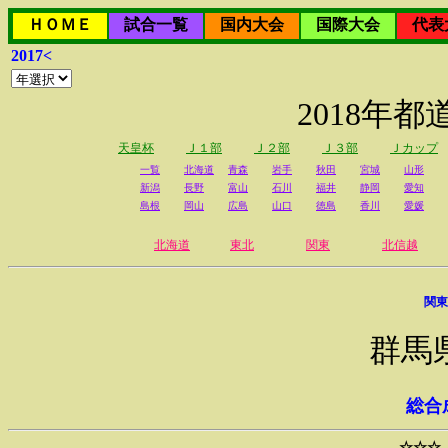
ＨＯＭＥ
試合一覧
国内大会
国際大会
代表
2017<
2018年
天皇杯
Ｊ１部
Ｊ２部
Ｊ３部
Ｊカップ
一覧
北海道
青森
岩手
秋田
宮城
山形
新潟
長野
富山
石川
福井
静岡
愛知
島根
岡山
広島
山口
徳島
香川
愛媛
北海道
東北
関東
北信越
関東
群馬
総合
☆☆☆