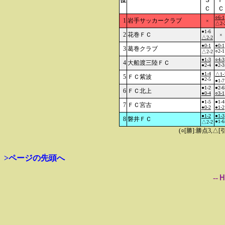
位
Ｓ
Ｆ
Ｃ
Ｃ
○6-1
1
岩手サッカークラブ
×
△2-
●1-6
2
花巻ＦＣ
×
△2-2
●0-1
●0-1
3
葛巻クラブ
○2-1
△2-2
●1-3
○4-3
4
大船渡三陸ＦＣ
●2-4
●2-3
●1-4
△1-
5
ＦＣ紫波
●2-5
●1-7
●1-2
●2-6
6
ＦＣ北上
●0-4
○3-1
●1-5
●1-4
7
ＦＣ宮古
●0-2
●1-2
●1-2
●1-3
8
磐井ＦＣ
●1-6
△2-2
(○[勝]:勝点3,
>ページの先頭へ
--