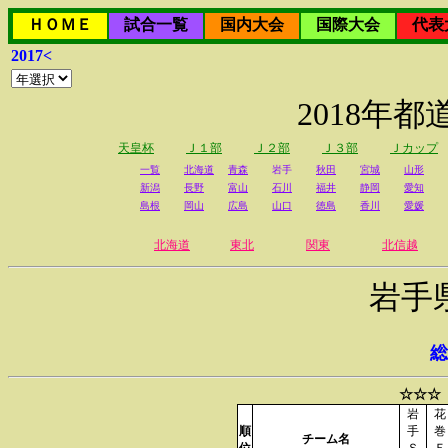
ＨＯＭＥ
試合一覧
国内大会
国際大会
代表
2017<
2018年
天皇杯
Ｊ１部
Ｊ２部
Ｊ３部
Ｊカップ
一覧
北海道
青森
岩手
秋田
宮城
山形
新潟
長野
富山
石川
福井
静岡
愛知
島根
岡山
広島
山口
徳島
香川
愛媛
北海道
東北
関東
北信越
岩手
総
☆☆☆
岩
花
順
手
巻
チーム名