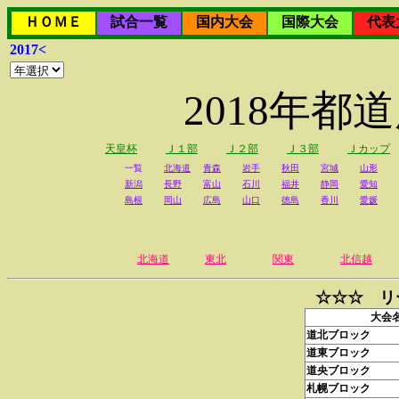
ＨＯＭＥ
試合一覧
国内大会
国際大会
代表
2017<
2018年
天皇杯
Ｊ１部
Ｊ２部
Ｊ３部
Ｊカップ
一覧
北海道
青森
岩手
秋田
宮城
山形
新潟
長野
富山
石川
福井
静岡
愛知
島根
岡山
広島
山口
徳島
香川
愛媛
北海道
東北
関東
北信越
☆☆☆ リ
大会
道北ブロック
道東ブロック
道央ブロック
札幌ブロック