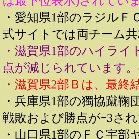
は最下位表示)されてい
・愛知県1部のラジルＦ
式サイトでは両チーム共
・滋賀県1部のハイライ
点が減じられています。
・滋賀県2部Ｂは、最終
・兵庫県1部の獨協蹴鞠
戦敗および勝点がｰ3さ
・山口県1部のＦＣ宇部