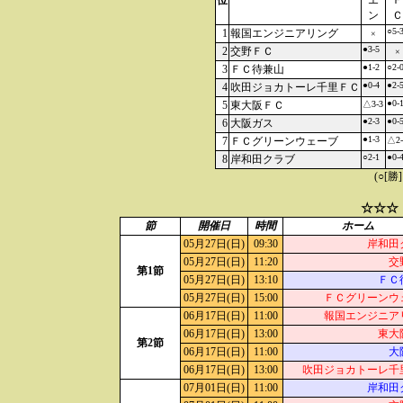
位
エ
Ｆ
ン
Ｃ
○5-
1
報国エンジニアリング
×
●3-5
2
交野ＦＣ
×
●1-2
○2-
3
ＦＣ待兼山
●0-4
●2-
4
吹田ジョカトーレ千里ＦＣ
●0-
5
東大阪ＦＣ
△3-3
●2-3
●0-
6
大阪ガス
●1-3
7
ＦＣグリーンウェーブ
△2-
○2-1
●0-
8
岸和田クラブ
(○[勝
☆☆☆
節
開催日
時間
ホーム
05月27日(日)
09:30
岸和田
05月27日(日)
11:20
交
第1節
05月27日(日)
13:10
ＦＣ
05月27日(日)
15:00
ＦＣグリーンウ
06月17日(日)
11:00
報国エンジニア
06月17日(日)
13:00
東大
第2節
06月17日(日)
11:00
大
06月17日(日)
13:00
吹田ジョカトーレ千
07月01日(日)
11:00
岸和田