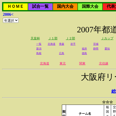
ＨＯＭＥ
試合一覧
国内大会
国際大会
代表
2006<
2007年
天皇杯
Ｊ１部
Ｊ２部
Ｊカップ
一覧
北海道
青森
岩手
宮城
新潟
福井
静岡
愛知
島根
広島
徳島
北海道
東北
関東
北信越
大阪府リ
総
☆☆☆ 
報
交
順
国
野
チーム名