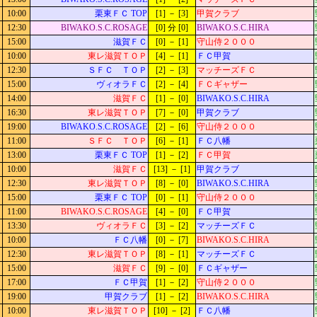
10:00
栗東ＦＣ TOP
[1] － [3]
甲賀クラブ
12:30
BIWAKO.S.C.ROSAGE
[0] 分 [0]
BIWAKO.S.C.HIRA
15:00
滋賀ＦＣ
[0] － [1]
守山侍２０００
10:00
東レ滋賀ＴＯＰ
[4] － [1]
ＦＣ甲賀
12:30
ＳＦＣ ＴＯＰ
[2] － [3]
マッチーズＦＣ
15:00
ヴィオラＦＣ
[2] － [4]
ＦＣギャザー
14:00
滋賀ＦＣ
[1] － [0]
BIWAKO.S.C.HIRA
16:30
東レ滋賀ＴＯＰ
[7] － [0]
甲賀クラブ
19:00
BIWAKO.S.C.ROSAGE
[2] － [6]
守山侍２０００
11:00
ＳＦＣ ＴＯＰ
[6] － [1]
ＦＣ八幡
13:00
栗東ＦＣ TOP
[1] － [2]
ＦＣ甲賀
10:00
滋賀ＦＣ
[13] － [1]
甲賀クラブ
12:30
東レ滋賀ＴＯＰ
[8] － [0]
BIWAKO.S.C.HIRA
15:00
栗東ＦＣ TOP
[0] － [1]
守山侍２０００
11:00
BIWAKO.S.C.ROSAGE
[4] － [0]
ＦＣ甲賀
13:30
ヴィオラＦＣ
[3] － [2]
マッチーズＦＣ
10:00
ＦＣ八幡
[0] － [7]
BIWAKO.S.C.HIRA
12:30
東レ滋賀ＴＯＰ
[8] － [1]
マッチーズＦＣ
15:00
滋賀ＦＣ
[9] － [0]
ＦＣギャザー
17:00
ＦＣ甲賀
[1] － [2]
守山侍２０００
19:00
甲賀クラブ
[1] － [2]
BIWAKO.S.C.HIRA
10:00
東レ滋賀ＴＯＰ
[10] － [2]
ＦＣ八幡