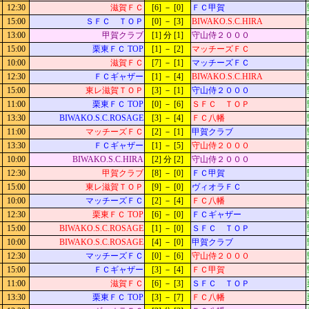
12:30
滋賀ＦＣ
[6] － [0]
ＦＣ甲賀
15:00
ＳＦＣ ＴＯＰ
[0] － [3]
BIWAKO.S.C.HIRA
13:00
甲賀クラブ
[1] 分 [1]
守山侍２０００
15:00
栗東ＦＣ TOP
[1] － [2]
マッチーズＦＣ
10:00
滋賀ＦＣ
[7] － [1]
マッチーズＦＣ
12:30
ＦＣギャザー
[1] － [4]
BIWAKO.S.C.HIRA
15:00
東レ滋賀ＴＯＰ
[3] － [1]
守山侍２０００
11:00
栗東ＦＣ TOP
[0] － [6]
ＳＦＣ ＴＯＰ
13:30
BIWAKO.S.C.ROSAGE
[3] － [4]
ＦＣ八幡
11:00
マッチーズＦＣ
[2] － [1]
甲賀クラブ
13:30
ＦＣギャザー
[1] － [5]
守山侍２０００
10:00
BIWAKO.S.C.HIRA
[2] 分 [2]
守山侍２０００
12:30
甲賀クラブ
[8] － [0]
ＦＣ甲賀
15:00
東レ滋賀ＴＯＰ
[9] － [0]
ヴィオラＦＣ
10:00
マッチーズＦＣ
[2] － [4]
ＦＣ八幡
12:30
栗東ＦＣ TOP
[6] － [0]
ＦＣギャザー
15:00
BIWAKO.S.C.ROSAGE
[1] － [0]
ＳＦＣ ＴＯＰ
10:00
BIWAKO.S.C.ROSAGE
[4] － [0]
甲賀クラブ
12:30
マッチーズＦＣ
[0] － [6]
守山侍２０００
15:00
ＦＣギャザー
[3] － [4]
ＦＣ甲賀
11:00
滋賀ＦＣ
[6] － [3]
ＳＦＣ ＴＯＰ
13:30
栗東ＦＣ TOP
[3] － [7]
ＦＣ八幡