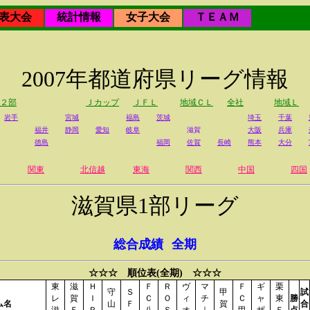
表大会
統計情報
女子大会
ＴＥＡＭ
2007年都道府県リーグ情報
２部
Ｊカップ
ＪＦＬ
地域ＣＬ
全社
地域Ｌ
岩手
宮城
福島
茨城
埼玉
千葉
福井
静岡
愛知
岐阜
滋賀
大阪
兵庫
徳島
福岡
佐賀
長崎
熊本
大分
関東
北信越
東海
関西
中国
四国
滋賀県1部リーグ
総合成績
全期
☆☆☆ 順位表(全期) ☆☆☆
東
滋
Ｈ
Ｆ
Ｒ
ヴ
マ
Ｆ
ギ
栗
守
Ｓ
甲
試
レ
賀
Ｉ
Ｃ
Ｏ
ィ
チ
Ｃ
ャ
東
勝
ム名
山
Ｆ
賀
合