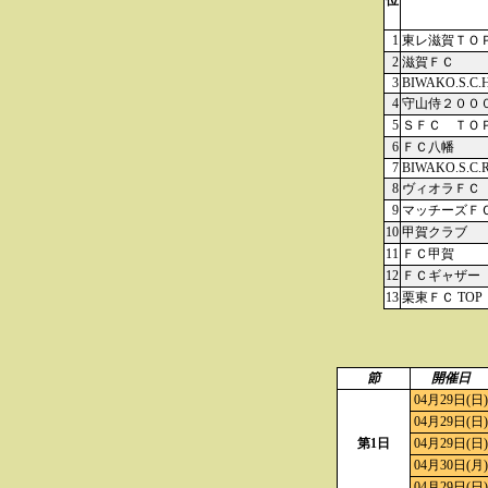
位
1
東レ滋賀ＴＯ
2
滋賀ＦＣ
3
BIWAKO.S.C.
4
守山侍２００
5
ＳＦＣ ＴＯ
6
ＦＣ八幡
7
BIWAKO.S.C.
8
ヴィオラＦＣ
9
マッチーズＦ
10
甲賀クラブ
11
ＦＣ甲賀
12
ＦＣギャザー
13
栗東ＦＣ TOP
節
開催日
04月29日(日)
04月29日(日)
第1日
04月29日(日)
04月30日(月)
04月29日(日)