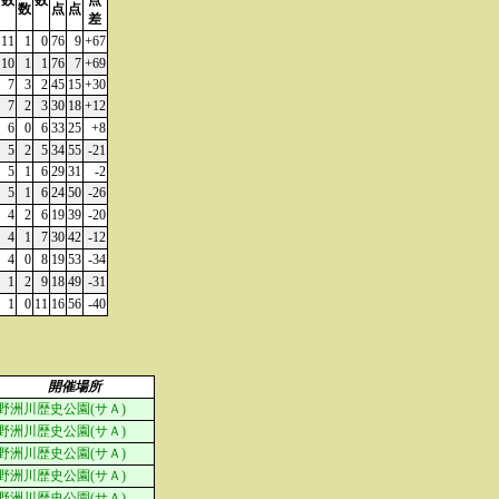
数
数
点
数
点
点
差
11
1
0
76
9
+67
10
1
1
76
7
+69
7
3
2
45
15
+30
7
2
3
30
18
+12
6
0
6
33
25
+8
5
2
5
34
55
-21
5
1
6
29
31
-2
5
1
6
24
50
-26
4
2
6
19
39
-20
4
1
7
30
42
-12
4
0
8
19
53
-34
1
2
9
18
49
-31
1
0
11
16
56
-40
開催場所
野洲川歴史公園(サＡ)
野洲川歴史公園(サＡ)
野洲川歴史公園(サＡ)
野洲川歴史公園(サＡ)
野洲川歴史公園(サＡ)