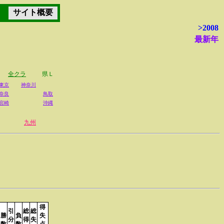
サイト概要
>2008
最新年
全クラ
県Ｌ
東京
神奈川
奈良
鳥取
宮崎
沖縄
九州
得
引
総
総
勝
負
失
分
得
失