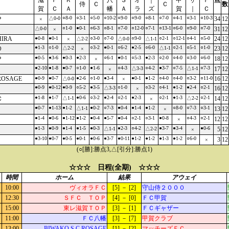
滋
Ｆ
Ｒ
八
Ｓ
オ
｜
甲
ザ
Ｆ
点
侍
Ｃ
Ｃ
数
賀
Ｃ
Ａ
幡
Ａ
ラ
ズ
賀
｜
Ｃ
○8-0
○3-1
○5-0
○10-2
○9-0
○9-0
○8-1
○7-0
○4-1
○3-1
○10-3
Ｐ
△0-0
34
12
×
○1-0
●0-1
○6-3
○8-1
○7-0
○12-0
○7-1
○13-1
○6-0
○9-0
○7-0
△0-0
31
12
×
HIRA
●0-8
●0-1
○3-0
○7-0
○9-0
○2-1
○12-1
○4-1
○5-0
24
12
△2-2
△0-0
△1-1
×
●1-3
○1-0
○3-2
●0-1
○6-2
●2-5
○6-0
○2-1
○5-1
○1-0
０
△2-2
△1-1
23
12
×
●0-5
●3-6
●0-3
●2-3
○6-1
●0-1
○5-3
●2-3
○2-0
○4-0
○3-0
○6-0
Ｐ
18
12
×
●2-10
●1-8
●0-7
○1-0
●1-6
○4-3
○4-2
●3-7
○7-5
○7-3
△3-3
△1-1
17
12
×
ROSAGE
●0-9
●0-7
●2-6
○1-0
●3-4
●0-1
●1-2
○4-0
○4-0
○3-2
○11-0
16
12
△0-0
×
●0-9
●0-12
●0-9
○5-2
●3-5
○1-0
○3-2
○4-1
●1-2
●2-4
○2-1
△3-3
16
12
×
●1-8
●1-7
●0-6
○3-2
●2-4
○2-1
●2-3
○2-1
●1-3
○2-1
Ｃ
△1-1
△2-2
14
12
×
●0-7
●1-13
●1-2
●0-2
○7-3
●0-4
●1-4
●1-2
○8-0
○7-3
○3-1
△1-1
13
12
×
●1-4
●0-6
●1-12
●1-2
●0-4
●5-7
●0-4
○2-1
○3-1
●0-8
○4-3
○2-1
12
12
×
●1-3
●0-9
●1-4
●1-5
●0-3
●2-3
○4-2
●3-7
●3-4
●0-6
△1-1
△2-2
5
12
×
●3-10
●0-7
●0-5
●0-1
●0-6
●3-7
●0-11
●1-2
●1-2
●1-3
●1-2
○6-0
3
12
×
(○[勝]:勝点3,△[引分]:勝点1)
☆☆☆ 日程(全期) ☆☆☆
時間
ホーム
結果
アウェイ
10:00
ヴィオラＦＣ
[5] － [2]
守山侍２０００
12:30
ＳＦＣ ＴＯＰ
[4] － [0]
ＦＣ甲賀
15:00
東レ滋賀ＴＯＰ
[3] － [1]
ＦＣギャザー
11:00
ＦＣ八幡
[3] － [7]
甲賀クラブ
13:00
BIWAKO.S.C.ROSAGE
[1] － [2]
マッチーズＦＣ