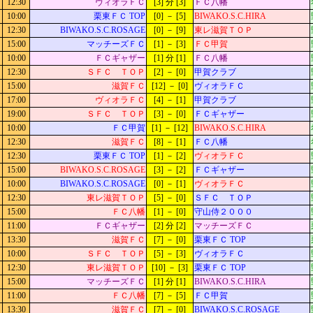
12:30
ヴィオラＦＣ
[3] 分 [3]
ＦＣ八幡
10:00
栗東ＦＣ TOP
[0] － [5]
BIWAKO.S.C.HIRA
12:30
BIWAKO.S.C.ROSAGE
[0] － [9]
東レ滋賀ＴＯＰ
15:00
マッチーズＦＣ
[1] － [3]
ＦＣ甲賀
10:00
ＦＣギャザー
[1] 分 [1]
ＦＣ八幡
12:30
ＳＦＣ ＴＯＰ
[2] － [0]
甲賀クラブ
15:00
滋賀ＦＣ
[12] － [0]
ヴィオラＦＣ
17:00
ヴィオラＦＣ
[4] － [1]
甲賀クラブ
19:00
ＳＦＣ ＴＯＰ
[3] － [0]
ＦＣギャザー
10:00
ＦＣ甲賀
[1] － [12]
BIWAKO.S.C.HIRA
12:30
滋賀ＦＣ
[8] － [1]
ＦＣ八幡
12:30
栗東ＦＣ TOP
[1] － [2]
ヴィオラＦＣ
15:00
BIWAKO.S.C.ROSAGE
[3] － [2]
ＦＣギャザー
10:00
BIWAKO.S.C.ROSAGE
[0] － [1]
ヴィオラＦＣ
12:30
東レ滋賀ＴＯＰ
[5] － [0]
ＳＦＣ ＴＯＰ
15:00
ＦＣ八幡
[1] － [0]
守山侍２０００
11:00
ＦＣギャザー
[2] 分 [2]
マッチーズＦＣ
13:30
滋賀ＦＣ
[7] － [0]
栗東ＦＣ TOP
10:00
ＳＦＣ ＴＯＰ
[5] － [3]
ヴィオラＦＣ
12:30
東レ滋賀ＴＯＰ
[10] － [3]
栗東ＦＣ TOP
15:00
マッチーズＦＣ
[1] 分 [1]
BIWAKO.S.C.HIRA
11:00
ＦＣ八幡
[7] － [5]
ＦＣ甲賀
13:30
滋賀ＦＣ
[7] － [0]
BIWAKO.S.C.ROSAGE