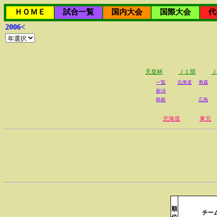
ＨＯＭＥ
試合一覧
国内大会
国際大会
代
2006<
天皇杯
Ｊ１部
Ｊ
一覧
北海道
青森
新潟
島根
広島
北海道
東北
順
チー