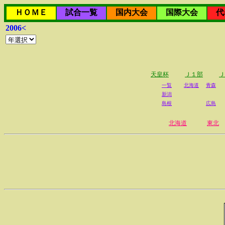
ＨＯＭＥ
試合一覧
国内大会
国際大会
代
2006<
天皇杯
Ｊ１部
Ｊ
一覧
北海道
青森
新潟
島根
広島
北海道
東北