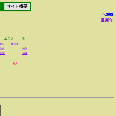
サイト概要
>2008
最新年
全クラ
県Ｌ
東京
神奈川
奈良
鳥取
宮崎
沖縄
九州