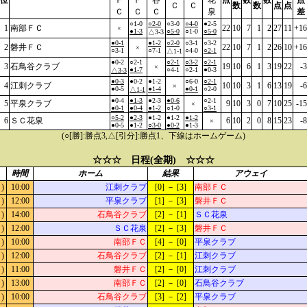
位
Ｆ
Ｆ
谷
花
点
数
数
点
Ｃ
Ｃ
数
数
点
点
Ｃ
Ｃ
Ｃ
泉
差
○1-0
○2-0
○3-0
○4-0
●2-5
1
南部ＦＣ
22
10
7
1
2
27
11
+16
×
●1-3
○5-0
○1-0
○5-0
△3-3
●0-1
●1-2
○2-0
○3-1
○3-2
2
磐井ＦＣ
22
10
7
1
2
26
10
+16
×
○3-1
○7-1
○4-0
○2-1
△1-1
●0-2
○2-1
○2-1
○3-2
○2-1
3
石鳥谷クラブ
19
10
6
1
3
19
22
-3
×
●1-7
○4-1
○2-1
●0-3
△3-3
●0-3
●0-2
●1-2
○6-0
○2-1
4
江刺クラブ
10
10
3
1
6
13
19
-6
×
●0-5
●1-4
●0-1
○2-0
△1-1
●0-4
●1-3
●2-3
●0-6
○2-1
5
平泉クラブ
9
10
3
0
7
10
25
-15
×
●0-1
●0-4
●1-2
○1-0
○3-1
○5-2
●2-3
●1-2
●1-2
●1-2
6
ＳＣ花泉
6
10
2
0
8
15
23
-8
×
●0-5
●1-2
○3-0
●0-2
●1-3
(○[勝]:勝点3,△[引分]:勝点1、下線はホームゲーム)
☆☆☆ 日程(全期) ☆☆☆
時間
ホーム
結果
アウェイ
)
10:00
江刺クラブ
[0] － [3]
南部ＦＣ
)
12:00
平泉クラブ
[1] － [3]
磐井ＦＣ
)
14:00
石鳥谷クラブ
[2] － [1]
ＳＣ花泉
)
12:00
ＳＣ花泉
[2] － [3]
磐井ＦＣ
)
10:00
南部ＦＣ
[4] － [0]
平泉クラブ
)
12:00
石鳥谷クラブ
[2] － [1]
江刺クラブ
)
11:00
磐井ＦＣ
[2] － [0]
江刺クラブ
)
13:00
南部ＦＣ
[2] － [0]
石鳥谷クラブ
)
10:00
石鳥谷クラブ
[3] － [2]
平泉クラブ