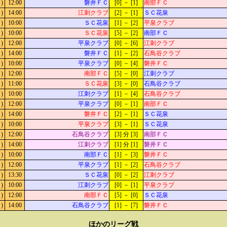
)
12:00
磐井ＦＣ
[0] － [1]
南部ＦＣ
)
14:00
江刺クラブ
[2] － [1]
ＳＣ花泉
)
10:00
ＳＣ花泉
[1] － [2]
平泉クラブ
)
10:00
ＳＣ花泉
[5] － [2]
南部ＦＣ
)
12:00
平泉クラブ
[0] － [6]
江刺クラブ
)
14:00
磐井ＦＣ
[1] － [2]
石鳥谷クラブ
)
10:00
平泉クラブ
[0] － [4]
磐井ＦＣ
)
12:00
南部ＦＣ
[5] － [0]
江刺クラブ
)
11:00
ＳＣ花泉
[3] － [0]
石鳥谷クラブ
)
10:00
江刺クラブ
[1] － [4]
石鳥谷クラブ
)
12:00
平泉クラブ
[0] － [1]
南部ＦＣ
)
14:00
磐井ＦＣ
[2] － [1]
ＳＣ花泉
)
10:00
平泉クラブ
[3] － [1]
ＳＣ花泉
)
12:00
石鳥谷クラブ
[3] 分 [3]
南部ＦＣ
)
14:00
江刺クラブ
[1] 分 [1]
磐井ＦＣ
)
10:00
南部ＦＣ
[1] － [3]
磐井ＦＣ
)
12:00
平泉クラブ
[1] － [2]
石鳥谷クラブ
)
13:30
ＳＣ花泉
[0] － [2]
江刺クラブ
)
10:00
江刺クラブ
[0] － [1]
平泉クラブ
)
12:00
南部ＦＣ
[5] － [0]
ＳＣ花泉
)
14:00
石鳥谷クラブ
[1] － [7]
磐井ＦＣ
ほかのリーグ戦