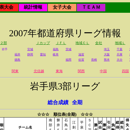
表大会
統計情報
女子大会
ＴＥＡＭ
2007年都道府県リーグ情報
２部
Ｊカップ
ＪＦＬ
地域ＣＬ
全社
地域Ｌ
岩手
宮城
福島
茨城
埼玉
千葉
福井
静岡
愛知
岐阜
滋賀
大阪
兵庫
徳島
福岡
佐賀
長崎
熊本
大分
関東
北信越
東海
関西
中国
四国
岩手県3部リーグ
総合成績
全期
☆☆☆ 順位表(全期) ☆☆☆
南
磐
石
Ｓ
得
江
平
試
引
総
総
順
部
井
鳥
Ｃ
勝
勝
負
失
チーム名
刺
泉
合
分
得
失