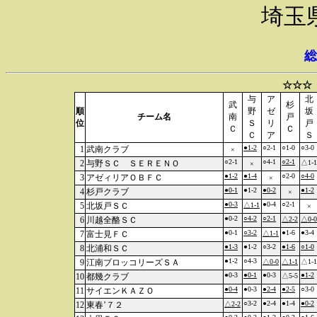
埼玉
総
☆☆☆
与
ア
北
武
杉
順
野
ゼ
坂
チーム名
南
戸
位
Ｓ
リ
戸
Ｃ
Ｃ
Ｃ
ア
Ｓ
●1-2
○2-1
○1-0
○3-0
1
武南クラブ
×
○2-1
○4-1
○2-1
2
与野ＳＣ ＳＥＲＥＮＯ
△1-1
×
●1-2
●1-4
○2-0
○4-0
3
アゼィリアＯＢＦＣ
×
●0-1
●1-2
●0-2
●1-2
4
杉戸クラブ
×
●0-3
●0-4
○2-1
5
北坂戸ＳＣ
△1-1
×
●0-2
○4-2
○2-1
6
川越全酪ＳＣ
△2-2
△0-0
●0-1
○3-2
●1-6
●3-4
7
富士見ＦＣ
△1-1
●1-3
●1-2
○3-2
●1-6
○1-0
8
北浦和ＳＣ
●1-2
○4-3
9
江南ブロッコリーズＳＡ
△0-0
△1-1
△1-1
●0-3
●0-1
●0-3
●1-2
10
都幾クラブ
△5-5
●0-4
●0-3
●2-4
●2-5
○3-0
11
サイエンＫＡＺＯ
○3-2
●2-4
●1-4
●0-2
12
東春’７２
△2-2