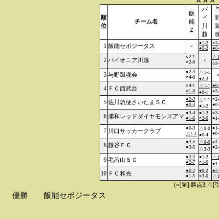
パ
飯
順
イ
チーム名
能
位
川
Ｚ
越
●1-2
○3
1
飯能セボジータス
×
●0-2
●0
○2-1
△1
2
パイオニア川越
×
○2-0
○3
●2-3
△1-1
3
与野蹴魂会
○4-0
●2-3
○4-1
●0
△1-1
4
ＦＣ西武台
○1-0
○3
●0-1
●2-3
○2
△1-1
5
佐川急便さいたまＳＣ
●0-3
●0
●1-2
●3-4
●1-3
○3
6
浦和レッドダイヤモンズアマ
●1-6
○2-0
●1
●0-3
●1
△0-0
7
川口サッカークラブ
●0
△1-1
●0-4
●3-5
○4
△0-0
8
越谷ＦＣ
●3-5
●2
△3-3
●2-3
●1-2
△1
9
毛呂山ＳＣ
●2-7
○1-0
●1
●0-2
●0-2
●2
10
ＦＣ和光
●1-5
○3-0
△1
(○[勝]:勝点3,
優勝
飯能セボジータス