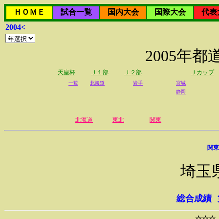
ＨＯＭＥ
試合一覧
国内大会
国際大会
代表
2004<
2005年
天皇杯
Ｊ１部
Ｊ２部
Ｊカップ
一覧
北海道
岩手
宮城
静岡
北海道
東北
関東
関東
埼玉
総合成績
☆☆☆