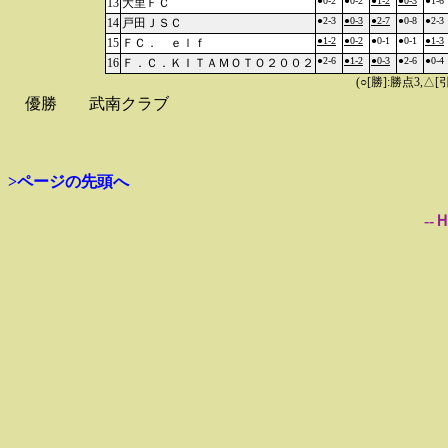
●0-2
●0-2
●1-2
●0-3
●1-6
13
大里ＦＣ
●2-3
●0-3
●2-7
●0-8
●2-3
14
戸田ＪＳＣ
●1-2
●0-2
●0-1
●0-1
●1-3
15
ＦＣ． ｅｌｆ
●2-6
●1-2
●0-3
●2-6
●0-4
16
Ｆ．Ｃ．ＫＩＴＡＭＯＴＯ２００２
(○[勝]:勝点3,
優勝
武南クラブ
>ページの先頭へ
--