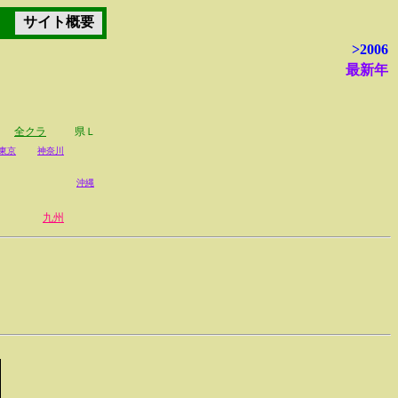
サイト概要
>2006
最新年
全クラ
県Ｌ
東京
神奈川
沖縄
九州