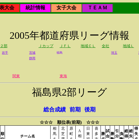
表大会
統計情報
女子大会
ＴＥＡＭ
2005年都道府県リーグ情報
２部
Ｊカップ
ＪＦＬ
地域ＣＬ
全社
地域Ｌ
岩手
宮城
福島
埼玉
静岡
関東
東海
福島県2部リーグ
総合成績
前期
後期
☆☆☆ 順位表(前期) ☆☆☆
相
北
原
日
喜
得
A
試
引
総
総
順
馬
芝
町
東
多
勝
勝
負
失
相
チーム名
合
分
得
失