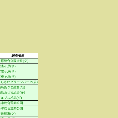
開催場所
保原総合公園大泉(グ)
雲雀ヶ原(サ)
雲雀ヶ原(サ)
雲雀ヶ原(サ)
しらさわグリーンパーク(多)
福島あづま総合(陸)
福島あづま総合(多)
アルブス相馬(グ)
会津総合運動公園
会津総合運動公園
伊達町東(グ)