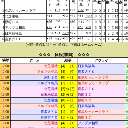
位
Ｓ
電
Ｓ
福
方
点
数
数
点
馬
数
数
点
点
Ｃ
機
Ｃ
島
Ｆ
差
●1-2
○1-0
○2-1
○9-1
1
相馬サッカークラブ
△0-0
10
5
3
1
1
13
4
+9
×
○2-1
●0-2
○4-1
○4-1
2
北芝電機
△2-2
10
5
3
1
1
12
7
+5
×
●0-1
○2-0
○4-2
○2-1
3
原町ＳＣ
△2-2
10
5
3
1
1
10
6
+4
×
●1-2
●1-4
●2-4
○2-0
○4-0
4
アルプス相馬
6
5
2
0
3
10
10
±0
×
●1-4
●0-2
○5-0
5
日東紡福島
△0-0
△2-2
5
5
1
2
2
8
8
±0
×
●1-9
●1-2
●0-4
●0-5
6
喜多方ＦＣ
△2-2
1
5
0
1
4
4
22
-18
×
(○[勝]:勝点3,△[引分]:勝点1、下線はホームゲーム)
☆☆☆ 日程(前期) ☆☆☆
時間
ホーム
結果
アウェイ
12:00
北芝電機
[4] － [1]
日東紡福島
12:00
アルプス相馬
[4] － [0]
喜多方ＦＣ
14:00
原町ＳＣ
[0] － [1]
相馬サッカークラブ
10:00
アルプス相馬
[1] － [2]
相馬サッカークラブ
12:00
北芝電機
[2] 分 [2]
喜多方ＦＣ
13:00
日東紡福島
[2] 分 [2]
原町ＳＣ
11:00
北芝電機
[0] － [2]
原町ＳＣ
12:00
アルプス相馬
[2] － [0]
日東紡福島
13:00
喜多方ＦＣ
[1] － [9]
相馬サッカークラブ
11:00
喜多方ＦＣ
[1] － [2]
原町ＳＣ
12:00
北芝電機
[4] － [1]
アルプス相馬