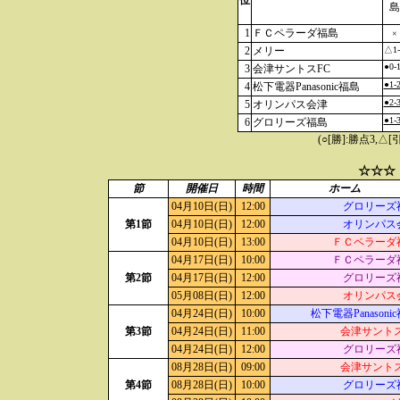
位
島
1
ＦＣペラーダ福島
×
2
メリー
△1-
●0-
3
会津サントスFC
●1-
4
松下電器Panasonic福島
●2-
5
オリンパス会津
●1-
6
グロリーズ福島
(○[勝]:勝点3,
☆☆☆
節
開催日
時間
ホーム
04月10日(日)
12:00
グロリーズ
第1節
04月10日(日)
12:00
オリンパス
04月10日(日)
13:00
ＦＣペラーダ
04月17日(日)
10:00
ＦＣペラーダ
第2節
04月17日(日)
12:00
グロリーズ
05月08日(日)
12:00
オリンパス
04月24日(日)
10:00
松下電器Panasoni
第3節
04月24日(日)
11:00
会津サントス
04月24日(日)
12:00
グロリーズ
08月28日(日)
09:00
会津サントス
第4節
08月28日(日)
10:00
グロリーズ