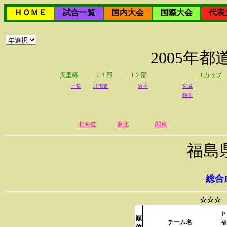
ＨＯＭＥ
試合一覧
国内大会
国際大会
代表
2005年
天皇杯
Ｊ１部
Ｊ２部
Ｊカップ
一覧
北海道
岩手
宮城
静岡
北海道
東北
関東
福島
総合
☆☆☆ 
Ｐ
順
チーム名
福