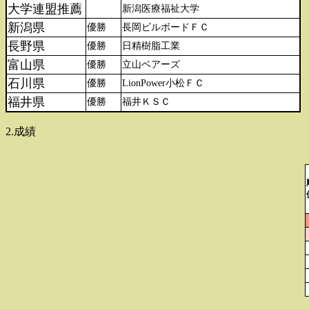
大学連盟推薦
新潟医療福祉大学
新潟県
優勝
長岡ビルボードＦＣ
長野県
優勝
日精樹脂工業
富山県
優勝
立山ベアーズ
石川県
優勝
LionPower小松ＦＣ
福井県
優勝
福井ＫＳＣ
2.成績