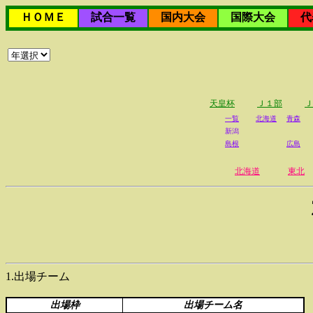
ＨＯＭＥ
試合一覧
国内大会
国際大会
代
天皇杯
Ｊ１部
Ｊ
一覧
北海道
青森
新潟
島根
広島
北海道
東北
1.出場チーム
出場枠
出場チーム名