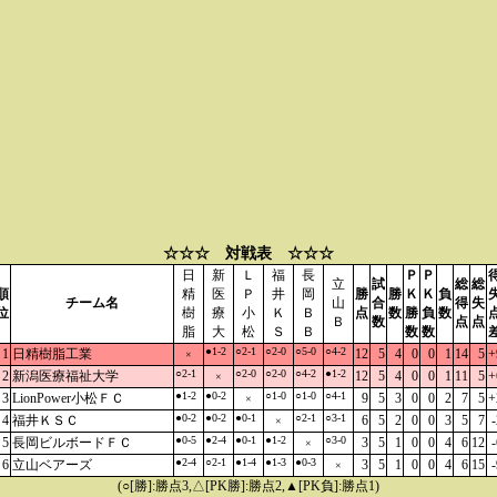
☆☆☆ 対戦表 ☆☆☆
日
新
Ｌ
福
長
Ｐ
Ｐ
立
試
総
総
順
精
医
Ｐ
井
岡
勝
勝
Ｋ
Ｋ
負
チーム名
山
合
得
失
位
樹
療
小
Ｋ
Ｂ
点
数
勝
負
数
Ｂ
数
点
点
脂
大
松
Ｓ
Ｂ
数
数
●1-2
○2-1
○2-0
○5-0
○4-2
1
日精樹脂工業
12
5
4
0
0
1
14
5
+
×
○2-1
○2-0
○2-0
○4-2
●1-2
2
新潟医療福祉大学
12
5
4
0
0
1
11
5
+
×
●1-2
●0-2
○1-0
○1-0
○4-1
3
LionPower小松ＦＣ
9
5
3
0
0
2
7
5
+
×
●0-2
●0-2
●0-1
○2-1
○3-1
4
福井ＫＳＣ
6
5
2
0
0
3
5
7
-
×
●0-5
●2-4
●0-1
●1-2
○3-0
5
長岡ビルボードＦＣ
3
5
1
0
0
4
6
12
-
×
●2-4
○2-1
●1-4
●1-3
●0-3
6
立山ベアーズ
3
5
1
0
0
4
6
15
-
×
(○[勝]:勝点3,△[PK勝]:勝点2,▲[PK負]:勝点1)