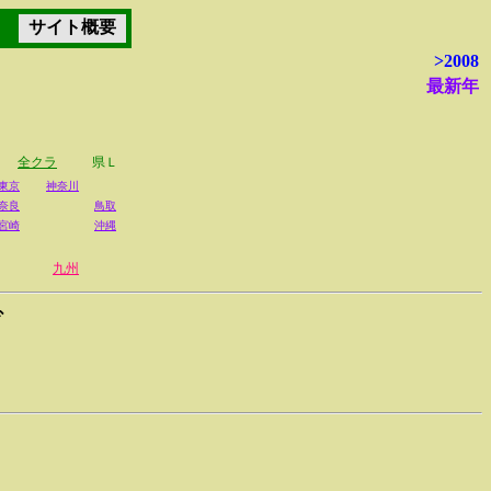
サイト概要
>2008
最新年
全クラ
県Ｌ
東京
神奈川
奈良
鳥取
宮崎
沖縄
九州
グ