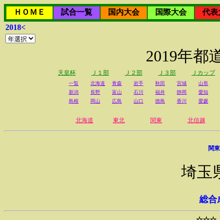
ＨＯＭＥ
試合一覧
国内大会
国際大会
代表
2018<
2019年
天皇杯
Ｊ１部
Ｊ２部
Ｊ３部
Ｊカップ
一覧
北海道
青森
岩手
秋田
宮城
山形
新潟
長野
富山
石川
福井
静岡
愛知
島根
岡山
広島
山口
徳島
香川
愛媛
北海道
東北
関東
北信越
関東
埼玉
総合
☆☆☆