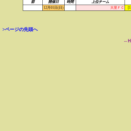
節
開催日
時間
上位チーム
12月01日(日)
大里ＦＣ
[1
>ページの先頭へ
--