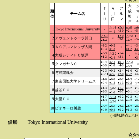
大
Ｔ
Ａ
ア
順
成
チーム名
Ｉ
川
ル
位
坂
Ｕ
口
マ
戸
●2-3
○3-0
○4-
△1-1
1
Tokyo International University
×
○3-0
○2-1
○5-
○4-1
○2-0
●1-
△1-1
△2-2
2
アヴェントゥーラ川口
×
○3-1
○5-
●1-4
○4-2
○3-2
●0-2
○4-1
○3-
3
ＡＣアルマレッザ入間
×
●0-3
●1-3
●1-2
●3-
●0-3
●1-4
△2-2
△1
4
大成シティＦＣ坂戸
×
●1-2
○2-1
●2-4
●3-
●0-4
○2-1
●0-3
△1-1
5
クマガヤＳＣ
×
●0-5
●1-5
○4-3
○5-3
●2-3
●0-2
●2-4
●1-6
●2-
6
与野蹴魂会
●0-11
●2-5
○2-0
○5-2
○4-
○1-0
●0-2
●0-2
●1-3
○1-
7
東京国際大学ドリームス
●0-4
●1-3
●1-3
●0-3
△2
●1-3
●1-7
●0-2
●1-
△0-0
8
越谷ＦＣ
●2-3
●0-7
●0-1
○1-
●1-6
●1-7
●0-2
●2-3
●1-
△1-1
9
大里ＦＣ
●1-3
●1-4
●2-3
●0-
△2-2
●0-2
●0-6
●3-4
●1-2
●0-
10
ピオネーロ川越
●0-9
●0-8
●0-2
●1-3
○3-
(○[勝]:勝点3,
優勝
Tokyo International University
☆☆