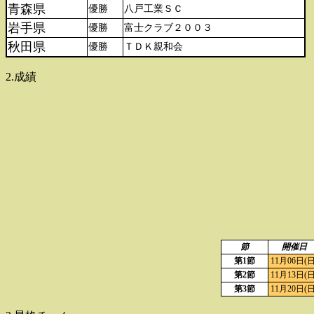
青森県
優勝
八戸工業ＳＣ
岩手県
優勝
富士クラブ２００３
秋田県
優勝
ＴＤＫ親和会
2.成績
節
開催日
第1節
11月06日(日
第2節
11月13日(日
第3節
11月20日(日