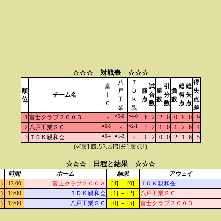
☆☆☆ 対戦表 ☆☆☆
八
Ｔ
得
富
試
引
総
総
順
戸
Ｄ
勝
勝
負
失
チーム名
士
合
分
得
失
位
工
Ｋ
点
数
数
点
Ｃ
数
数
点
点
業
親
差
○5-0
○4-0
1
富士クラブ２００３
6
2
2
0
0
9
0
+9
×
●0-5
○2-1
2
八戸工業ＳＣ
3
2
1
0
1
2
6
-4
×
●0-4
●1-2
3
ＴＤＫ親和会
0
2
0
0
2
1
6
-5
×
(○[勝]:勝点3,△[引分]:勝点1)
☆☆☆ 日程と結果 ☆☆☆
時間
ホーム
結果
アウェイ
)
13:00
富士クラブ２００３
[4] － [0]
ＴＤＫ親和会
)
13:00
ＴＤＫ親和会
[1] － [2]
八戸工業ＳＣ
)
13:00
八戸工業ＳＣ
[0] － [5]
富士クラブ２００３