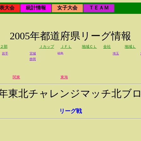
表大会
統計情報
女子大会
ＴＥＡＭ
2005年都道府県リーグ情報
２部
Ｊカップ
ＪＦＬ
地域ＣＬ
全社
地域Ｌ
岩手
宮城
福島
埼玉
静岡
関東
東海
05年東北チャレンジマッチ北ブ
リーグ戦