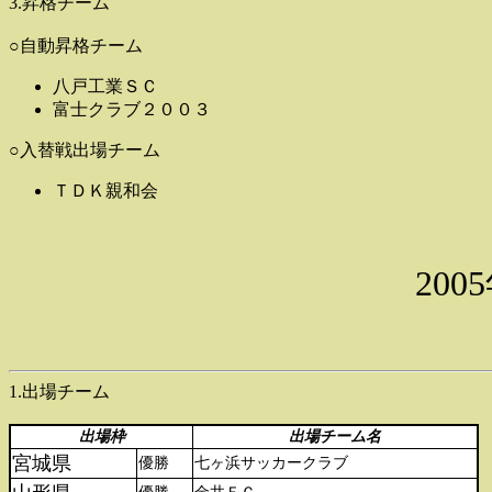
3.昇格チーム
○自動昇格チーム
八戸工業ＳＣ
富士クラブ２００３
○入替戦出場チーム
ＴＤＫ親和会
20
1.出場チーム
出場枠
出場チーム名
宮城県
優勝
七ヶ浜サッカークラブ