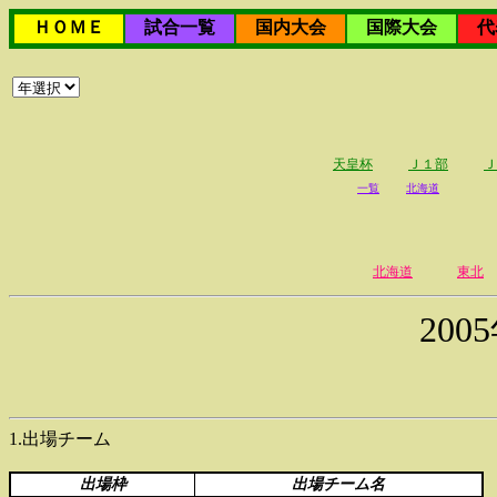
ＨＯＭＥ
試合一覧
国内大会
国際大会
代
天皇杯
Ｊ１部
Ｊ
一覧
北海道
北海道
東北
20
1.出場チーム
出場枠
出場チーム名