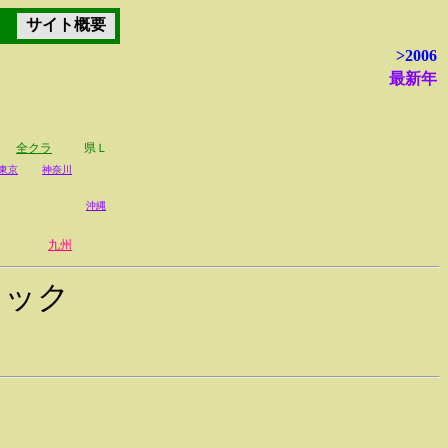
サイト概要
>2006
最新年
全クラ
県Ｌ
東京
神奈川
沖縄
九州
ロック